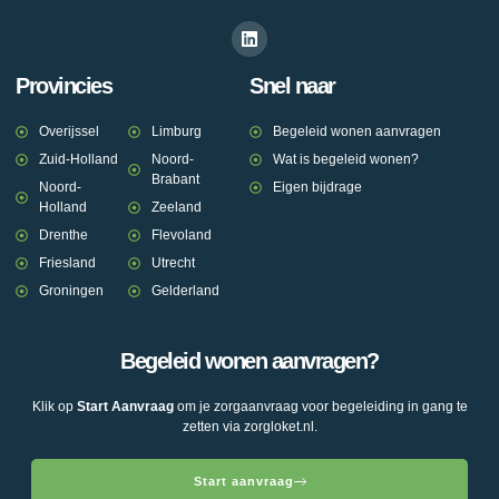
Provincies
Snel naar
Overijssel
Limburg
Begeleid wonen aanvragen
Zuid-Holland
Noord-
Wat is begeleid wonen?
Brabant
Noord-
Eigen bijdrage
Holland
Zeeland
Drenthe
Flevoland
Friesland
Utrecht
Groningen
Gelderland
Begeleid wonen aanvragen?
Klik op
Start Aanvraag
om je zorgaanvraag voor begeleiding in gang te
zetten via zorgloket.nl.
Start aanvraag