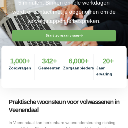
5 minuten. Binnen enkele werkdagen
wordt er contact met je opgenomen om de
vervolgstappen te bespreken.
Start zorgaanvraag
1,000
+
342
+
6,000
+
20
+
Zorgvragen
Gemeenten
Zorgaanbieders
Jaar
ervaring
Praktische woonsteun voor volwassenen in
Veenendaal
In Veenendaal kan herkenbare woonondersteuning richting