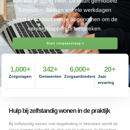
kort wat je nodig hebt. Dit duurt gemiddeld
5 minuten. Binnen enkele werkdagen
wordt er contact met je opgenomen om de
vervolgstappen te bespreken.
Start zorgaanvraag
1,000
+
342
+
6,000
+
20
+
Zorgvragen
Gemeenten
Zorgaanbieders
Jaar
ervaring
Hulp bij zelfstandig wonen in de praktijk
Bij zelfstandig wonen met begeleiding in Veendam wordt de
eigen woning gebruikt als plek om te oefenen. In Veendam