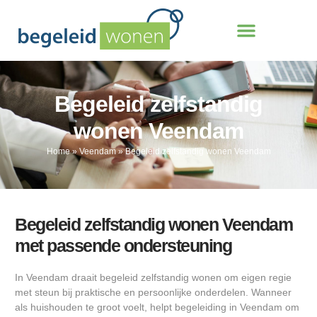
Begeleid zelfstandig
wonen Veendam
Home
»
Veendam
»
Begeleid zelfstandig wonen Veendam
Begeleid zelfstandig wonen Veendam
met passende ondersteuning
In Veendam draait begeleid zelfstandig wonen om eigen regie
met steun bij praktische en persoonlijke onderdelen. Wanneer
als huishouden te groot voelt, helpt begeleiding in Veendam om