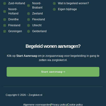
Zuid-Holland
Noord-
Wat is begeleid wonen?
Brabant
Noord-
Eigen bijdrage
Holland
Zeeland
Drenthe
Flevoland
Friesland
Utrecht
Groningen
Gelderland
Begeleid wonen aanvragen?
Klik op
Start Aanvraag
om je zorgaanvraag voor begeleiding in gang te
zetten via zorgloket.nl.
Start aanvraag
Copyright © 2026 – Zorgloket.nl
Algemene voorwaarden
Privacy policy
Cookie policy