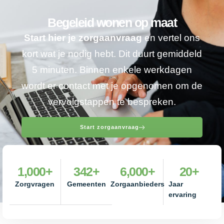
Begeleid wonen op maat
Start hier je zorgaanvraag
en vertel ons
kort wat je nodig hebt. Dit duurt gemiddeld
5 minuten. Binnen enkele werkdagen
wordt er contact met je opgenomen om de
vervolgstappen te bespreken.
Start zorgaanvraag
1,000
+
342
+
6,000
+
20
+
Zorgvragen
Gemeenten
Zorgaanbieders
Jaar
ervaring