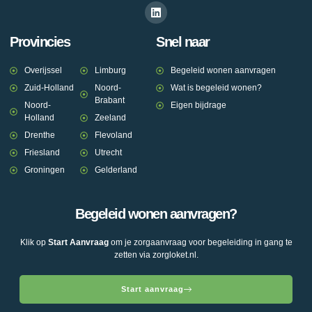
Provincies
Snel naar
Overijssel
Limburg
Begeleid wonen aanvragen
Zuid-Holland
Noord-
Wat is begeleid wonen?
Brabant
Noord-
Eigen bijdrage
Holland
Zeeland
Drenthe
Flevoland
Friesland
Utrecht
Groningen
Gelderland
Begeleid wonen aanvragen?
Klik op
Start Aanvraag
om je zorgaanvraag voor begeleiding in gang te
zetten via zorgloket.nl.
Start aanvraag