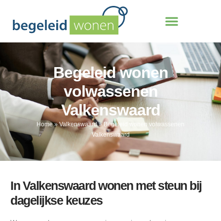
Begeleid wonen
volwassenen
Valkenswaard
Home
»
Valkenswaard
»
Begeleid wonen volwassenen
Valkenswaard
In Valkenswaard wonen met steun bij
dagelijkse keuzes