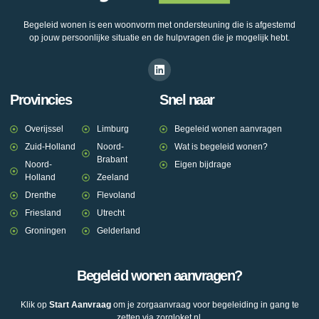
Begeleid wonen is een woonvorm met ondersteuning die is afgestemd
op jouw persoonlijke situatie en de hulpvragen die je mogelijk hebt.
Provincies
Snel naar
Overijssel
Limburg
Begeleid wonen aanvragen
Zuid-Holland
Noord-
Wat is begeleid wonen?
Brabant
Noord-
Eigen bijdrage
Holland
Zeeland
Drenthe
Flevoland
Friesland
Utrecht
Groningen
Gelderland
Begeleid wonen aanvragen?
Klik op
Start Aanvraag
om je zorgaanvraag voor begeleiding in gang te
zetten via zorgloket.nl.