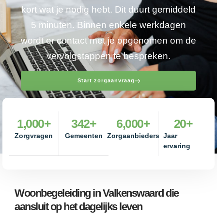
kort wat je nodig hebt. Dit duurt gemiddeld
5 minuten. Binnen enkele werkdagen
wordt er contact met je opgenomen om de
vervolgstappen te bespreken.
Start zorgaanvraag
1,000
+
342
+
6,000
+
20
+
Zorgvragen
Gemeenten
Zorgaanbieders
Jaar
ervaring
Woonbegeleiding in Valkenswaard die
aansluit op het dagelijks leven