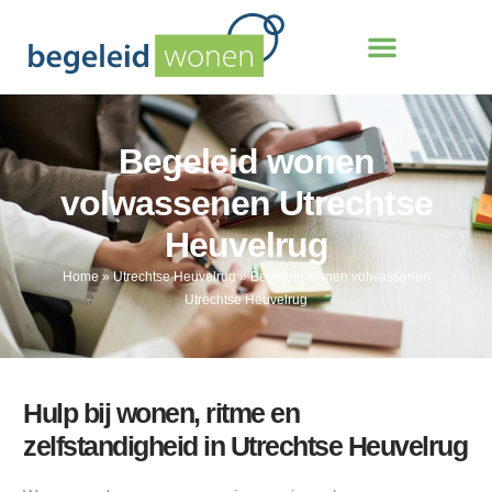
Begeleid wonen
volwassenen Utrechtse
Heuvelrug
Home
»
Utrechtse Heuvelrug
»
Begeleid wonen volwassenen
Utrechtse Heuvelrug
Hulp bij wonen, ritme en
zelfstandigheid in Utrechtse Heuvelrug