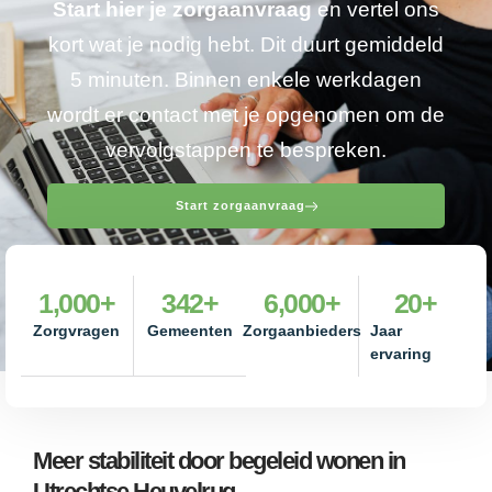
Start hier je zorgaanvraag
en vertel ons
kort wat je nodig hebt. Dit duurt gemiddeld
5 minuten. Binnen enkele werkdagen
wordt er contact met je opgenomen om de
vervolgstappen te bespreken.
Start zorgaanvraag
1,000
+
342
+
6,000
+
20
+
Zorgvragen
Gemeenten
Zorgaanbieders
Jaar
ervaring
Meer stabiliteit door begeleid wonen in
Utrechtse Heuvelrug