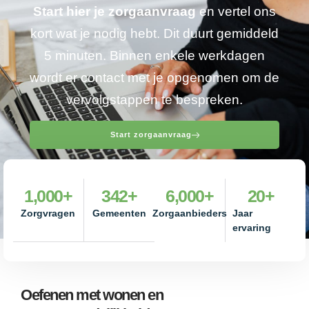
Start hier je zorgaanvraag
en vertel ons
kort wat je nodig hebt. Dit duurt gemiddeld
5 minuten. Binnen enkele werkdagen
wordt er contact met je opgenomen om de
vervolgstappen te bespreken.
Start zorgaanvraag
1,000
+
342
+
6,000
+
20
+
Zorgvragen
Gemeenten
Zorgaanbieders
Jaar
ervaring
Oefenen met wonen en