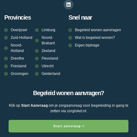
Provincies
Snel naar
Overijssel
Limburg
Begeleid wonen aanvragen
Zuid-Holland
Noord-
Wat is begeleid wonen?
Brabant
Noord-
Eigen bijdrage
Holland
Zeeland
Drenthe
Flevoland
Friesland
Utrecht
Groningen
Gelderland
Begeleid wonen aanvragen?
Klik op
Start Aanvraag
om je zorgaanvraag voor begeleiding in gang te
zetten via zorgloket.nl.
Start aanvraag