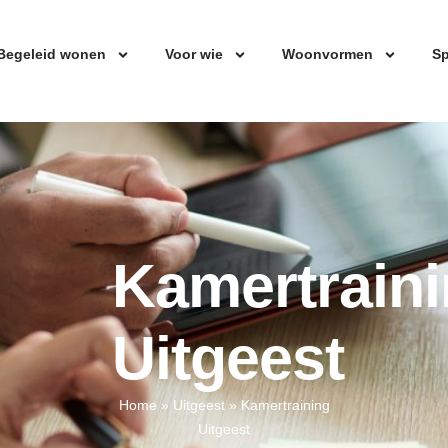
Begeleid wonen
Voor wie
Woonvormen
Sp
Kamertrain
Uitgeest
Home
»
Uitgeest
»
Kamertraining
Uitgeest