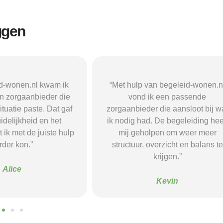
ggen
n begeleid-wonen.nl
“Met hulp van begeleid-wonen.n
k een passende
ben ik in contact gekomen met e
 die aansloot bij wat
passende zorgaanbieder. We
 De begeleiding heeft
vonden een woonvorm die goed b
pen om weer meer
mij paste, wat mij de rust en
verzicht en balans te
begeleiding gaf die ik nodig had.
krijgen.”
Sanne
Kevin