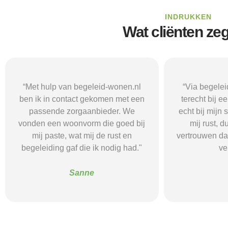
INDRUKKEN
Wat cliënten ze
“Via begeleid-wonen.nl kwam ik
“Met hulp va
terecht bij een zorgaanbieder die
vond i
echt bij mijn situatie paste. Dat gaf
zorgaanbieder
mij rust, duidelijkheid en het
ik nodig had.
vertrouwen dat ik met de juiste hulp
mij gehol
verder kon.”
structuur, o
Alice