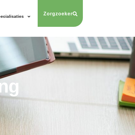
Zorgzoeker
ecialisaties
ing