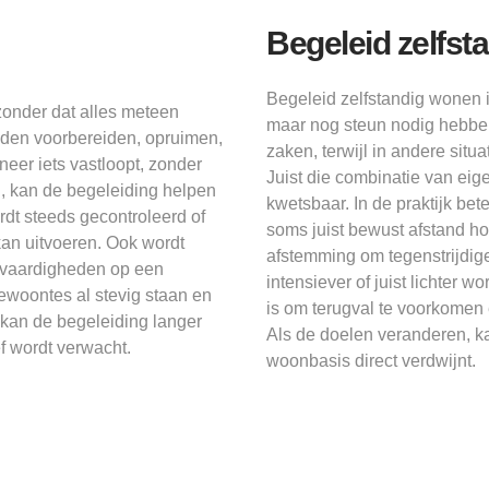
Begeleid zelfst
Begeleid zelfstandig wonen 
zonder dat alles meteen
maar nog steun nodig hebben
jden voorbereiden, opruimen,
zaken, terwijl in andere situa
neer iets vastloopt, zonder
Juist die combinatie van eig
, kan de begeleiding helpen
kwetsbaar. In de praktijk be
ordt steeds gecontroleerd of
soms juist bewust afstand ho
 kan uitvoeren. Ook wordt
afstemming om tegenstrijdig
 vaardigheden op een
intensiever of juist lichter 
ewoontes al stevig staan en
is om terugval te voorkomen 
kan de begeleiding langer
Als de doelen veranderen, k
ef wordt verwacht.
woonbasis direct verdwijnt.