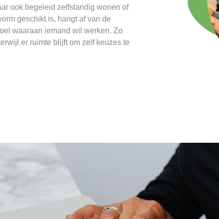
aar ook begeleid zelfstandig wonen of
rm geschikt is, hangt af van de
doel waaraan iemand wil werken. Zo
rwijl er ruimte blijft om zelf keuzes te