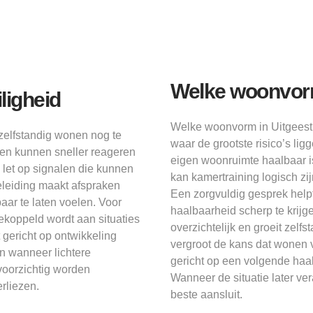
Welke woonvorm 
ligheid
Welke woonvorm in Uitgeest h
zelfstandig wonen nog te
waar de grootste risico’s lig
t en kunnen sneller reageren
eigen woonruimte haalbaar is,
 let op signalen die kunnen
kan kamertraining logisch zi
geleiding maakt afspraken
Een zorgvuldig gesprek help
aar te laten voelen. Voor
haalbaarheid scherp te krijge
 gekoppeld wordt aan situaties
overzichtelijk en groeit zel
 gericht op ontwikkeling
vergroot de kans dat wonen v
n wanneer lichtere
gericht op een volgende haal
voorzichtig worden
Wanneer de situatie later v
erliezen.
beste aansluit.