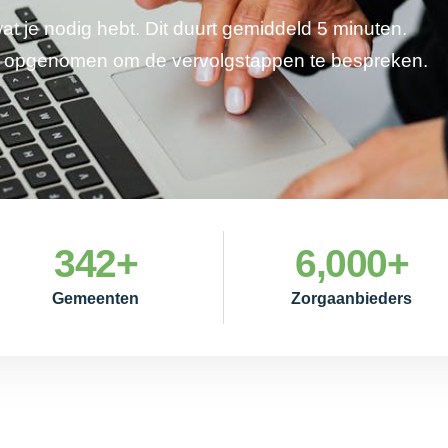
wat je nodig hebt. Dit duurt gemiddeld 5 minuten.
je opgenomen om de vervolgstappen te bespreken.
342
+
6,000
+
Gemeenten
Zorgaanbieders