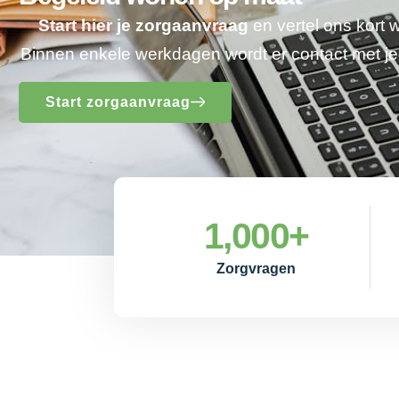
Start hier je zorgaanvraag
en vertel ons kort 
Binnen enkele werkdagen wordt er contact met 
Start zorgaanvraag
1,000
+
Zorgvragen