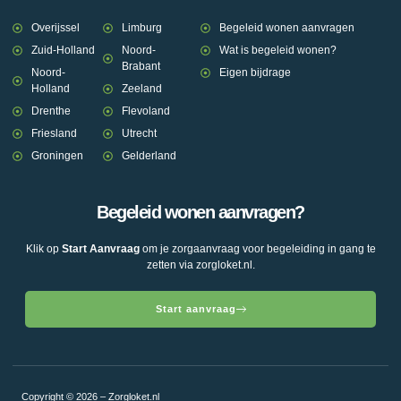
Overijssel
Limburg
Begeleid wonen aanvragen
Zuid-Holland
Noord-
Wat is begeleid wonen?
Brabant
Noord-
Eigen bijdrage
Holland
Zeeland
Drenthe
Flevoland
Friesland
Utrecht
Groningen
Gelderland
Begeleid wonen aanvragen?
Klik op
Start Aanvraag
om je zorgaanvraag voor begeleiding in gang te
zetten via zorgloket.nl.
Start aanvraag
Copyright © 2026 – Zorgloket.nl