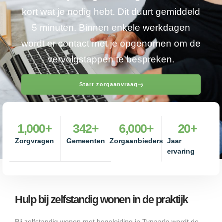
kort wat je nodig hebt. Dit duurt gemiddeld
5 minuten. Binnen enkele werkdagen
wordt er contact met je opgenomen om de
vervolgstappen te bespreken.
Start zorgaanvraag
1,000
+
342
+
6,000
+
20
+
Zorgvragen
Gemeenten
Zorgaanbieders
Jaar
ervaring
Hulp bij zelfstandig wonen in de praktijk
Bij zelfstandig wonen met begeleiding in Tynaarlo wordt de