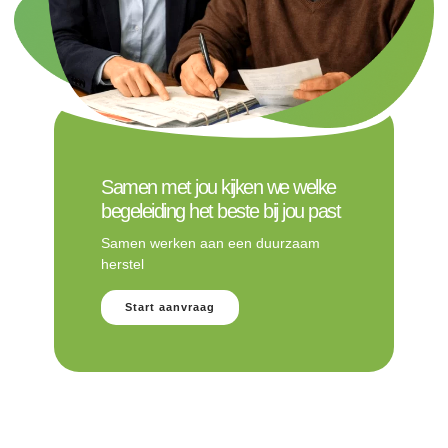
Samen met jou kijken we welke
begeleiding het beste bij jou past
Samen werken aan een duurzaam
herstel
Start aanvraag