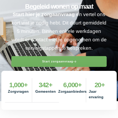
Begeleid wonen op maat
Start hier je zorgaanvraag
en vertel ons
kort wat je nodig hebt. Dit duurt gemiddeld
5 minuten. Binnen enkele werkdagen
wordt er contact met je opgenomen om de
vervolgstappen te bespreken.
Start zorgaanvraag
1,000
+
342
+
6,000
+
20
+
Zorgvragen
Gemeenten
Zorgaanbieders
Jaar
ervaring