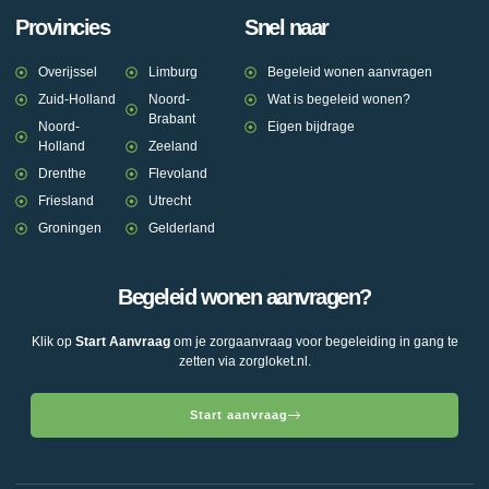
Provincies
Snel naar
Overijssel
Limburg
Begeleid wonen aanvragen
Zuid-Holland
Noord-
Wat is begeleid wonen?
Brabant
Noord-
Eigen bijdrage
Holland
Zeeland
Drenthe
Flevoland
Friesland
Utrecht
Groningen
Gelderland
Begeleid wonen aanvragen?
Klik op
Start Aanvraag
om je zorgaanvraag voor begeleiding in gang te
zetten via zorgloket.nl.
Start aanvraag