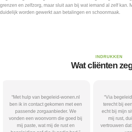
grenzen en zelfzorg, maar sluit aan bij wat iemand al zelf kan.
duidelijk worden gewerkt aan betalingen en schoonmaak.
INDRUKKEN
Wat cliënten ze
“Via begeleid-wonen.nl kwam ik
“Met hulp va
terecht bij een zorgaanbieder die
vond i
echt bij mijn situatie paste. Dat gaf
zorgaanbieder
mij rust, duidelijkheid en het
ik nodig had.
vertrouwen dat ik met de juiste hulp
mij gehol