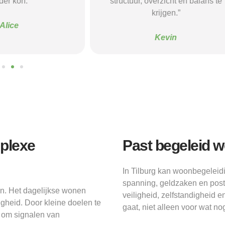
verzicht en balans te
begeleiding gaf die ik nodig had.
krijgen.”
Sanne
Kevin
mplexe
Past begeleid w
In Tilburg kan woonbegeleidi
spanning, geldzaken en post
en. Het dagelijkse wonen
veiligheid, zelfstandigheid 
igheid. Door kleine doelen te
gaat, niet alleen voor wat nog
t om signalen van