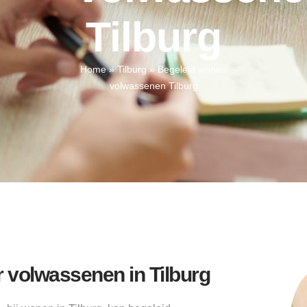
Tilburg
Home
»
Tilburg
»
Begeleid wonen
volwassenen Tilburg
volwassenen in Tilburg