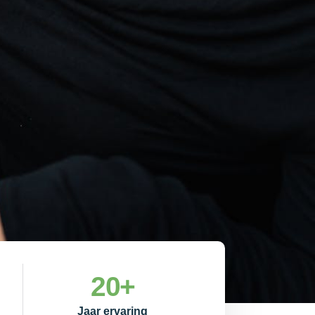
20
+
Jaar ervaring