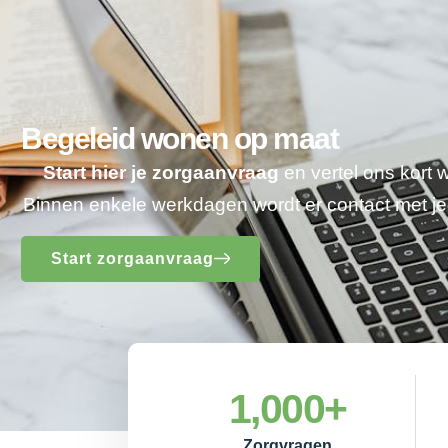
Begeleid wonen op maat
Start hier je zorgaanvraag
en vertel ons kort 
Binnen enkele werkdagen wordt er contact met 
Start zorgaanvraag
1,000
+
Zorgvragen