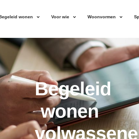
Begeleid wonen
Voor wie
Woonvormen
Sp
Begeleid
wonen
volwassene