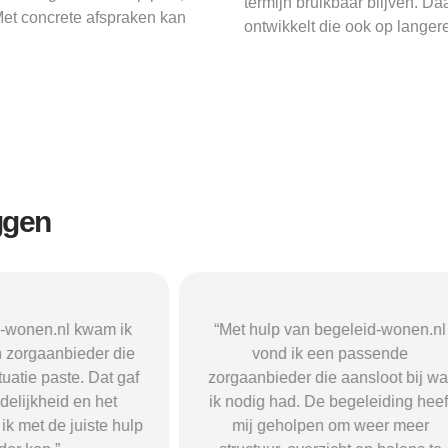
termijn bruikbaar blijven. Da
 Met concrete afspraken kan
ontwikkelt die ook op langere
ggen
n begeleid-wonen.nl
“Met hulp van begeleid-wonen.n
k een passende
ben ik in contact gekomen met e
 die aansloot bij wat
passende zorgaanbieder. We
 De begeleiding heeft
vonden een woonvorm die goed b
pen om weer meer
mij paste, wat mij de rust en