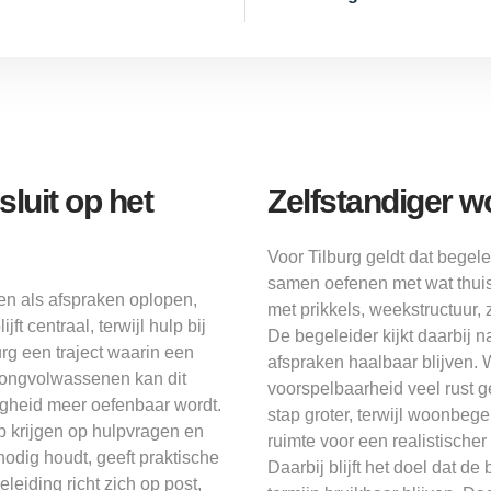
luit op het
Zelfstandiger w
Voor Tilburg geldt dat begel
samen oefenen met wat thuis
ven als afspraken oplopen,
met prikkels, weekstructuur, 
t centraal, terwijl hulp bij
De begeleider kijkt daarbij n
urg een traject waarin een
afspraken haalbaar blijven.
 jongvolwassenen kan dit
voorspelbaarheid veel rust g
igheid meer oefenbaar wordt.
stap groter, terwijl woonbege
 krijgen op hulpvragen en
ruimte voor een realistische
odig houdt, geeft praktische
Daarbij blijft het doel dat d
leiding richt zich op post,