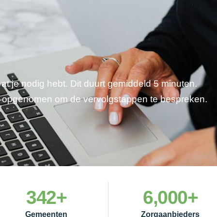
wat je nodig hebt. Dit duurt gemiddeld 5 minuten.
je opgenomen om de vervolgstappen te bespreken.
342
+
6,000
+
Gemeenten
Zorgaanbieders