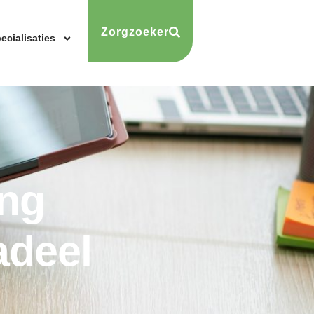
Zorgzoeker
ecialisaties
ing
adeel