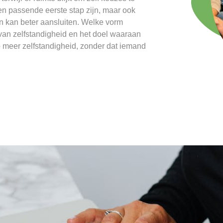
en passende eerste stap zijn, maar ook
 kan beter aansluiten. Welke vorm
 van zelfstandigheid en het doel waaraan
p meer zelfstandigheid, zonder dat iemand