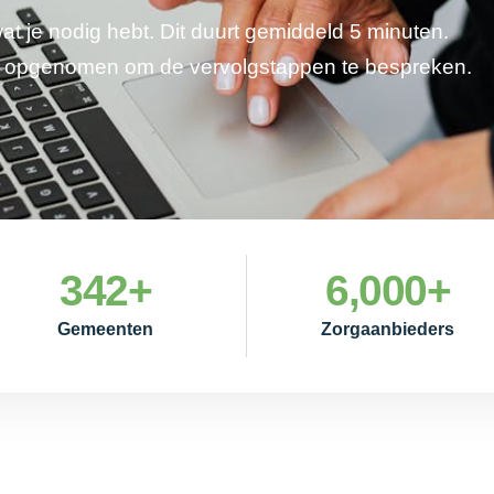
wat je nodig hebt. Dit duurt gemiddeld 5 minuten.
je opgenomen om de vervolgstappen te bespreken.
342
+
6,000
+
Gemeenten
Zorgaanbieders