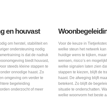
ng en houvast
Woonbegeleidin
g om herstel, stabiliteit en
Voor de keuze in Tietjerkster
duriger ondersteuning nodig
welke steun het netwerk kan 
mertraining is dat de nadruk
huidige wens te kijken, maar
 woonomgeving biedt houvast,
wensen, risico’s en mogelij
Door steeds kleine stappen te
welke signalen laten zien dat
id zonder onnodige haast. Zo
stappen te kiezen, blijft de 
 een omgeving om verder te
haast. De afweging blijft ma
htere begeleiding
betekent. Zo blijft de begel
worden onderzocht of meer
situatie te onderschatten. W
welke woonvorm het beste aa