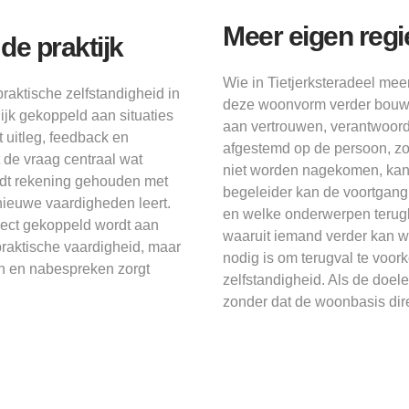
Meer eigen reg
e praktijk
Wie in Tietjerksteradeel mee
praktische zelfstandigheid in
deze woonvorm verder bouwen
ijk gekoppeld aan situaties
aan vertrouwen, verantwoord
 uitleg, feedback en
afgestemd op de persoon, zod
t de vraag centraal wat
niet worden nagekomen, kan
ordt rekening gehouden met
begeleider kan de voortgang 
nieuwe vaardigheden leert.
en welke onderwerpen terugk
direct gekoppeld wordt aan
waaruit iemand verder kan w
 praktische vaardigheid, maar
nodig is om terugval te voor
n en nabespreken zorgt
zelfstandigheid. Als de doe
zonder dat de woonbasis dire