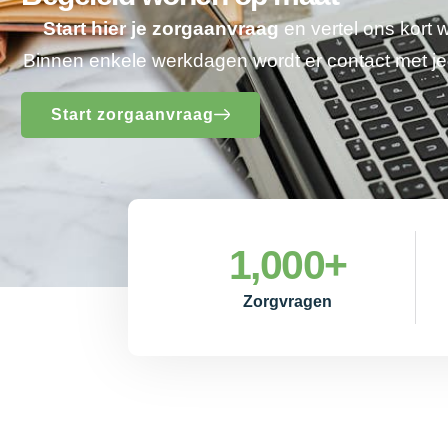
Start hier je zorgaanvraag
en vertel ons kort 
Binnen enkele werkdagen wordt er contact met 
Start zorgaanvraag
1,000
+
Zorgvragen