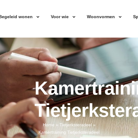
Begeleid wonen
Voor wie
Woonvormen
Sp
Kamertrain
Tietjerkster
Home
»
Tietjerksteradeel
»
Kamertraining Tietjerksteradeel