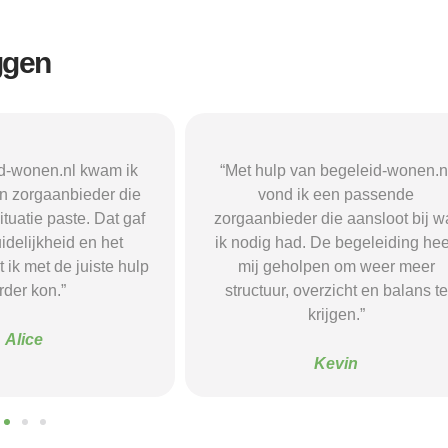
ggen
n begeleid-wonen.nl
“Met hulp van begeleid-wonen.n
k een passende
ben ik in contact gekomen met e
 die aansloot bij wat
passende zorgaanbieder. We
 De begeleiding heeft
vonden een woonvorm die goed b
pen om weer meer
mij paste, wat mij de rust en
verzicht en balans te
begeleiding gaf die ik nodig had.
krijgen.”
Sanne
Kevin