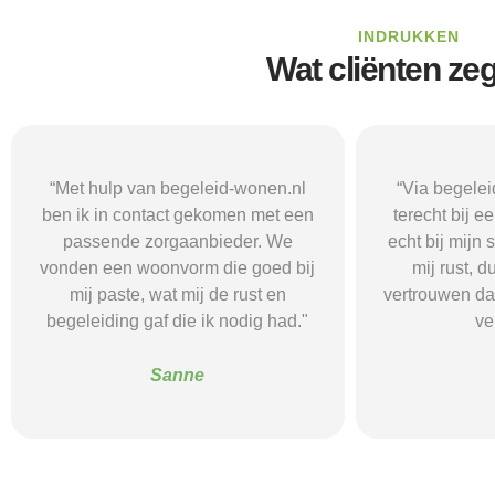
INDRUKKEN
Wat cliënten ze
“Via begeleid-wonen.nl kwam ik
“Met hulp va
terecht bij een zorgaanbieder die
vond i
echt bij mijn situatie paste. Dat gaf
zorgaanbieder
mij rust, duidelijkheid en het
ik nodig had.
vertrouwen dat ik met de juiste hulp
mij gehol
verder kon.”
structuur, o
Alice