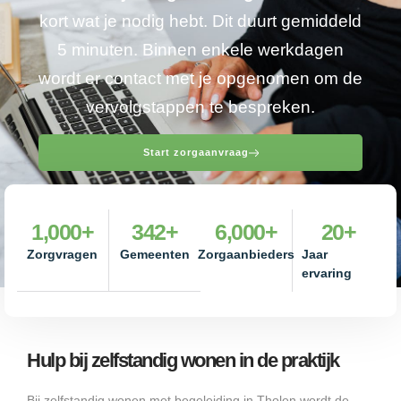
kort wat je nodig hebt. Dit duurt gemiddeld
5 minuten. Binnen enkele werkdagen
wordt er contact met je opgenomen om de
vervolgstappen te bespreken.
Start zorgaanvraag
1,000
+
342
+
6,000
+
20
+
Zorgvragen
Gemeenten
Zorgaanbieders
Jaar
ervaring
Hulp bij zelfstandig wonen in de praktijk
Bij zelfstandig wonen met begeleiding in Tholen wordt de