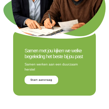
Samen met jou kijken we welke
begeleiding het beste bij jou past
Samen werken aan een duurzaam
herstel
Start aanvraag