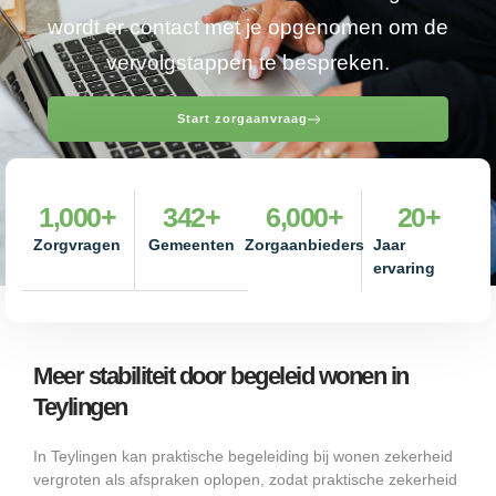
wordt er contact met je opgenomen om de
vervolgstappen te bespreken.
Start zorgaanvraag
1,000
+
342
+
6,000
+
20
+
Zorgvragen
Gemeenten
Zorgaanbieders
Jaar
ervaring
Meer stabiliteit door begeleid wonen in
Teylingen
In Teylingen kan praktische begeleiding bij wonen zekerheid
vergroten als afspraken oplopen, zodat praktische zekerheid