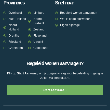
Provincies
Snel naar
Overijssel
Limburg
Begeleid wonen aanvragen
Zuid-Holland
Noord-
Wat is begeleid wonen?
Brabant
Noord-
Eigen bijdrage
Holland
Zeeland
Drenthe
Flevoland
Friesland
Utrecht
Groningen
Gelderland
Begeleid wonen aanvragen?
Klik op
Start Aanvraag
om je zorgaanvraag voor begeleiding in gang te
zetten via zorgloket.nl.
Start aanvraag