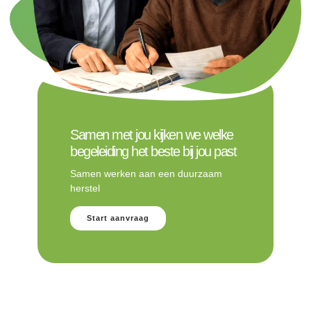
Samen met jou kijken we welke
begeleiding het beste bij jou past
Samen werken aan een duurzaam
herstel
Start aanvraag