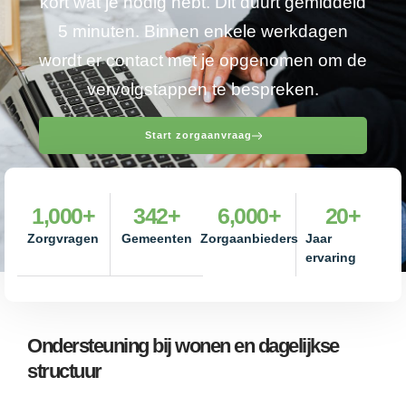
kort wat je nodig hebt. Dit duurt gemiddeld
5 minuten. Binnen enkele werkdagen
wordt er contact met je opgenomen om de
vervolgstappen te bespreken.
Start zorgaanvraag
1,000
+
342
+
6,000
+
20
+
Zorgvragen
Gemeenten
Zorgaanbieders
Jaar
ervaring
Ondersteuning bij wonen en dagelijkse
structuur