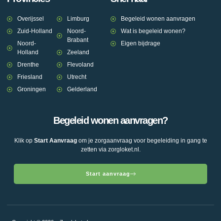
Overijssel
Limburg
Begeleid wonen aanvragen
Zuid-Holland
Noord-
Wat is begeleid wonen?
Brabant
Noord-
Eigen bijdrage
Holland
Zeeland
Drenthe
Flevoland
Friesland
Utrecht
Groningen
Gelderland
Begeleid wonen aanvragen?
Klik op
Start Aanvraag
om je zorgaanvraag voor begeleiding in gang te
zetten via zorgloket.nl.
Start aanvraag