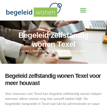
Begeleid zelfstandig
wonen Texel
Home
»
Texel
»
Begeleid zelfstandig wonen Texel
Begeleid zelfstandig wonen Texel voor
meer houvast
Voor inwoners van Texel kan begeleid zelfstandig wonen helpen
wanneer alleen wonen nog niet vanzelf stabiel blijft. De
begeleider bespreekt in Texel wat lukt bij administratie en waar