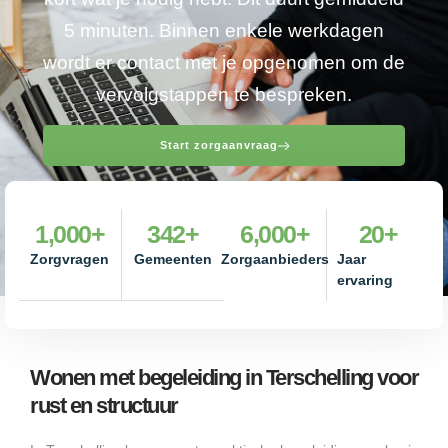
5 minuten. Binnen enkele werkdagen
wordt er contact met je opgenomen om de
vervolgstappen te bespreken.
Start zorgaanvraag
1,000
+
342
+
6,000
+
20
+
Zorgvragen
Gemeenten
Zorgaanbieders
Jaar
ervaring
Wonen met begeleiding in Terschelling voor
rust en structuur