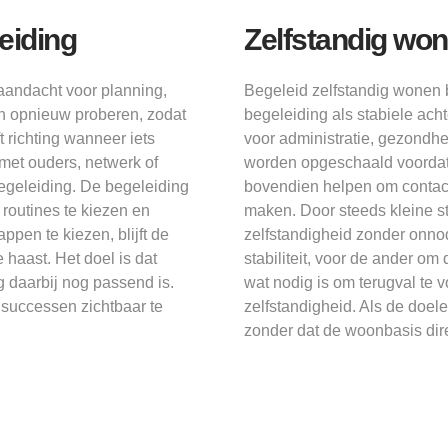
eiding
Zelfstandig won
aandacht voor planning,
Begeleid zelfstandig wonen b
n opnieuw proberen, zodat
begeleiding als stabiele ach
 richting wanneer iets
voor administratie, gezondhei
met ouders, netwerk of
worden opgeschaald voordat
begeleiding. De begeleiding
bovendien helpen om contact 
routines te kiezen en
maken. Door steeds kleine stap
pen te kiezen, blijft de
zelfstandigheid zonder onno
 haast. Het doel is dat
stabiliteit, voor de ander 
 daarbij nog passend is.
wat nodig is om terugval te 
 successen zichtbaar te
zelfstandigheid. Als de doe
zonder dat de woonbasis dire