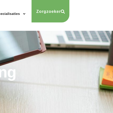
Zorgzoeker
ecialisaties
ing