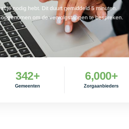
wat je nodig hebt. Dit duurt gemiddeld 5 minuten.
je opgenomen om de vervolgstappen te bespreken.
342
+
6,000
+
Gemeenten
Zorgaanbieders