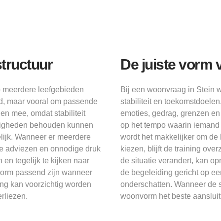
tructuur
De juiste vorm 
p meerdere leefgebieden
Bij een woonvraag in Stein 
ofd, maar vooral om passende
stabiliteit en toekomstdoelen
len mee, omdat stabiliteit
emoties, gedrag, grenzen e
rdigheden behouden kunnen
op het tempo waarin iemand 
elijk. Wanneer er meerdere
wordt het makkelijker om de b
ige adviezen en onnodige druk
kiezen, blijft de training ove
 en tegelijk te kijken naar
de situatie verandert, kan o
orm passend zijn wanneer
de begeleiding gericht op ee
ang kan voorzichtig worden
onderschatten. Wanneer de s
erliezen.
woonvorm het beste aansluit