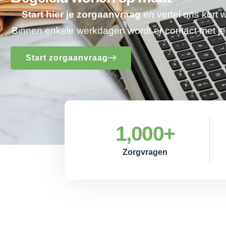
Start hier je zorgaanvraag
en vertel ons kort 
Binnen enkele werkdagen wordt er contact met 
Start zorgaanvraag
1,000
+
Zorgvragen