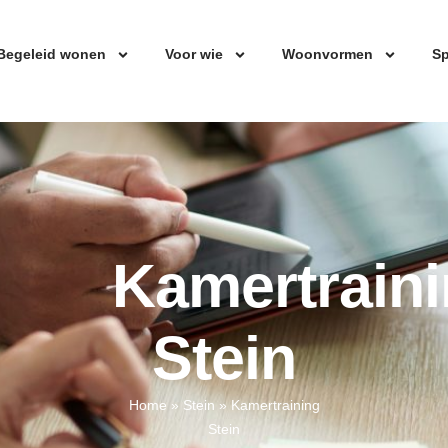
Begeleid wonen
Voor wie
Woonvormen
Sp
Kamertrain
Stein
Home
»
Stein
»
Kamertraining
Stein