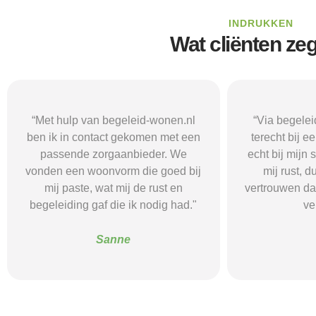
INDRUKKEN
Wat cliënten ze
“Via begeleid-wonen.nl kwam ik
“Met hulp va
terecht bij een zorgaanbieder die
vond i
echt bij mijn situatie paste. Dat gaf
zorgaanbieder
mij rust, duidelijkheid en het
ik nodig had.
vertrouwen dat ik met de juiste hulp
mij gehol
verder kon.”
structuur, o
Alice