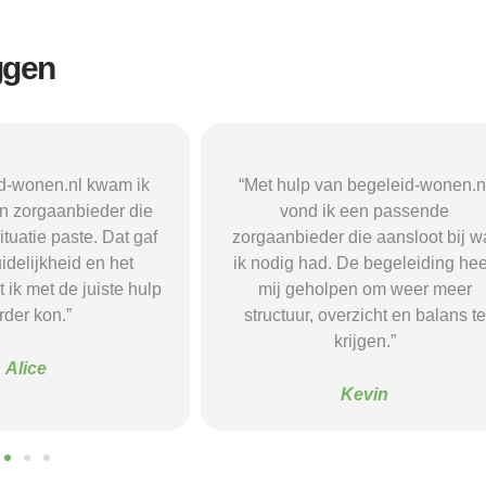
ggen
n begeleid-wonen.nl
“Met hulp van begeleid-wonen.n
k een passende
ben ik in contact gekomen met e
 die aansloot bij wat
passende zorgaanbieder. We
 De begeleiding heeft
vonden een woonvorm die goed b
pen om weer meer
mij paste, wat mij de rust en
verzicht en balans te
begeleiding gaf die ik nodig had.
krijgen.”
Sanne
Kevin