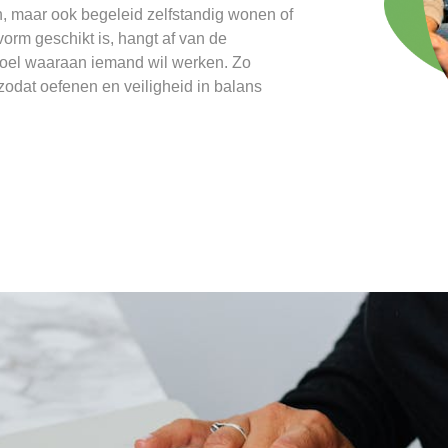
n, maar ook begeleid zelfstandig wonen of
rm geschikt is, hangt af van de
doel waaraan iemand wil werken. Zo
 zodat oefenen en veiligheid in balans