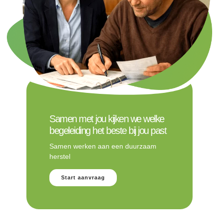
Samen met jou kijken we welke
begeleiding het beste bij jou past
Samen werken aan een duurzaam
herstel
Start aanvraag