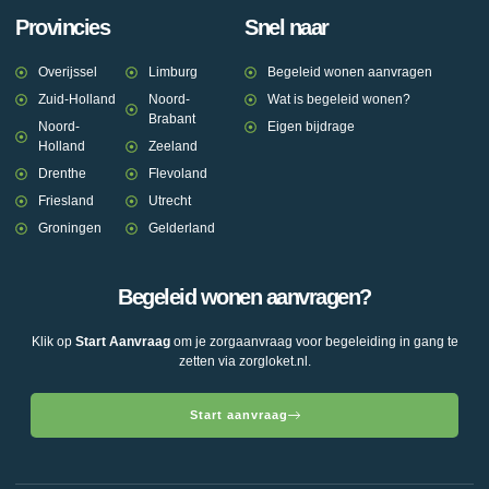
Provincies
Snel naar
Overijssel
Limburg
Begeleid wonen aanvragen
Zuid-Holland
Noord-
Wat is begeleid wonen?
Brabant
Noord-
Eigen bijdrage
Holland
Zeeland
Drenthe
Flevoland
Friesland
Utrecht
Groningen
Gelderland
Begeleid wonen aanvragen?
Klik op
Start Aanvraag
om je zorgaanvraag voor begeleiding in gang te
zetten via zorgloket.nl.
Start aanvraag