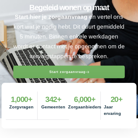
Begeleid wonen op maat
Start hier je zorgaanvraag
en vertel ons
kort wat je nodig hebt. Dit duurt gemiddeld
5 minuten. Binnen enkele werkdagen
wordt er contact met je opgenomen om de
vervolgstappen te bespreken.
Start zorgaanvraag
1,000
+
342
+
6,000
+
20
+
Zorgvragen
Gemeenten
Zorgaanbieders
Jaar
ervaring