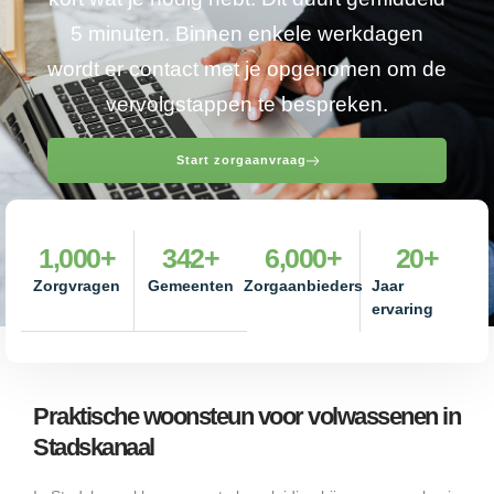
5 minuten. Binnen enkele werkdagen
wordt er contact met je opgenomen om de
vervolgstappen te bespreken.
Start zorgaanvraag
1,000
+
342
+
6,000
+
20
+
Zorgvragen
Gemeenten
Zorgaanbieders
Jaar
ervaring
Praktische woonsteun voor volwassenen in
Stadskanaal