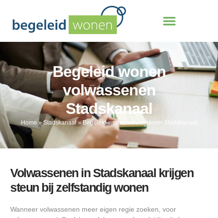
Begeleid wonen
volwassenen
Stadskanaal
Home
»
Stadskanaal
»
Begeleid wonen volwassenen Stadskanaal
Volwassenen in Stadskanaal krijgen
steun bij zelfstandig wonen
Wanneer volwassenen meer eigen regie zoeken, voor