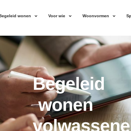
Begeleid wonen
Voor wie
Woonvormen
Sp
Begeleid
wonen
volwassene