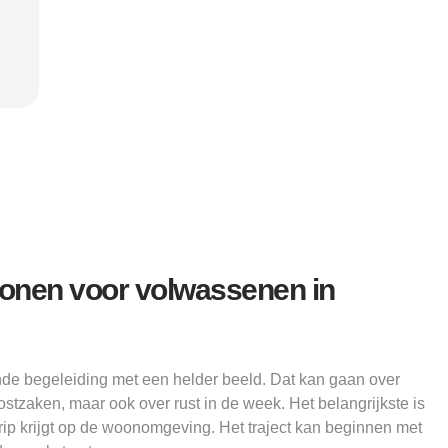
"
verder kon.”
structu
Alice
wonen voor volwassenen in
e begeleiding met een helder beeld. Dat kan gaan over
tzaken, maar ook over rust in de week. Het belangrijkste is
ip krijgt op de woonomgeving. Het traject kan beginnen met