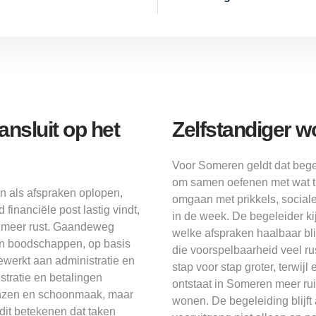
nsluit op het
Zelfstandiger 
Voor Someren geldt dat bege
om samen oefenen met wat th
 als afspraken oplopen,
omgaan met prikkels, sociale
inanciële post lastig vindt,
in de week. De begeleider kij
n meer rust. Gaandeweg
welke afspraken haalbaar bl
en boodschappen, op basis
die voorspelbaarheid veel ru
ewerkt aan administratie en
stap voor stap groter, terwij
istratie en betalingen
ontstaat in Someren meer rui
grenzen en schoonmaak, maar
wonen. De begeleiding blijft
 dit betekenen dat taken