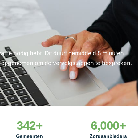
wat je nodig hebt. Dit duurt gemiddeld 5 minuten.
je opgenomen om de vervolgstappen te bespreken.
342
+
6,000
+
Gemeenten
Zorgaanbieders