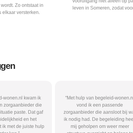
vooruitgang niet alleen op pa
wordt. Zo ontstaat in
leven in Someren, zodat voor
 elkaar versterken.
ggen
n begeleid-wonen.nl
“Met hulp van begeleid-wonen.n
k een passende
ben ik in contact gekomen met e
 die aansloot bij wat
passende zorgaanbieder. We
 De begeleiding heeft
vonden een woonvorm die goed b
pen om weer meer
mij paste, wat mij de rust en