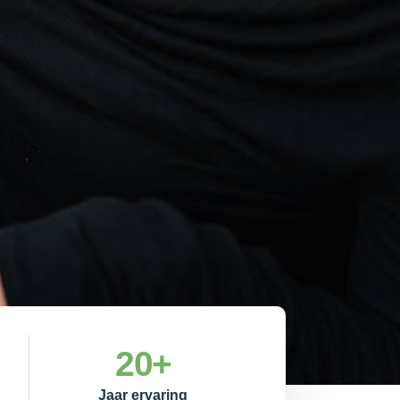
20
+
Jaar ervaring