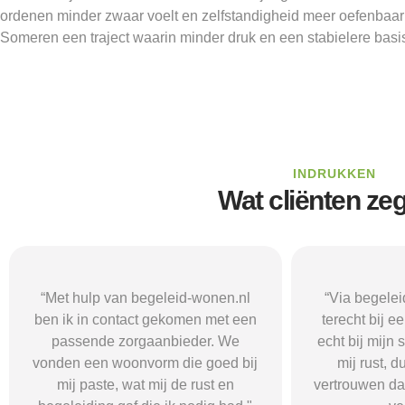
ordenen minder zwaar voelt en zelfstandigheid meer oefenbaar 
Someren een traject waarin minder druk en een stabielere basis
INDRUKKEN
Wat cliënten ze
“Via begeleid-wonen.nl kwam ik
“Met hulp va
terecht bij een zorgaanbieder die
vond i
echt bij mijn situatie paste. Dat gaf
zorgaanbieder
mij rust, duidelijkheid en het
ik nodig had.
vertrouwen dat ik met de juiste hulp
mij gehol