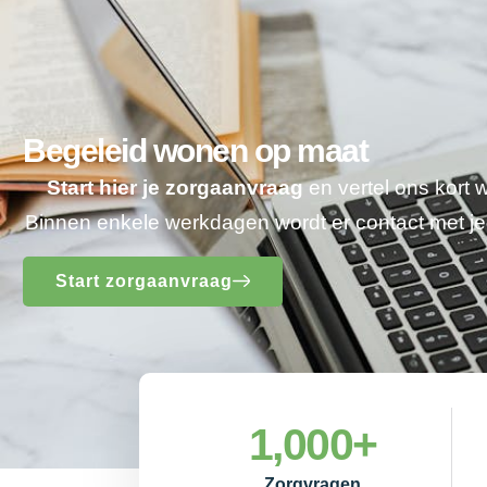
Begeleid wonen op maat
Start hier je zorgaanvraag
en vertel ons kort 
Binnen enkele werkdagen wordt er contact met 
Start zorgaanvraag
1,000
+
Zorgvragen