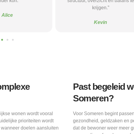
verzicht en balans te
begeleiding gaf die ik nodig had.
krijgen.”
Sanne
Kevin
complexe
Past begeleid 
Someren?
lijkse wonen wordt vooral
Voor Someren begint passend
delijke prioriteiten wordt
gezondheid, geldzaken en pos
er wanneer doelen aansluiten
dat de bewoner weer meer gr