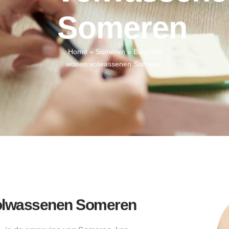
Someren
Home
»
Someren
»
Begeleid
wonen volwassenen Someren
volwassenen Someren