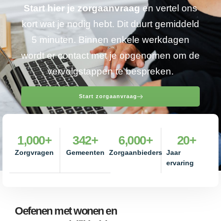
Start hier je zorgaanvraag
en vertel ons
kort wat je nodig hebt. Dit duurt gemiddeld
5 minuten. Binnen enkele werkdagen
wordt er contact met je opgenomen om de
vervolgstappen te bespreken.
Start zorgaanvraag
1,000
+
342
+
6,000
+
20
+
Zorgvragen
Gemeenten
Zorgaanbieders
Jaar
ervaring
Oefenen met wonen en