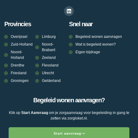
Provincies
Snel naar
Overijssel
Limburg
Begeleid wonen aanvragen
Zuid-Holland
Noord-
Wat is begeleid wonen?
Brabant
Noord-
Eigen bijdrage
Holland
Zeeland
Drenthe
Flevoland
Friesland
Utrecht
Groningen
Gelderland
Begeleid wonen aanvragen?
Klik op
Start Aanvraag
om je zorgaanvraag voor begeleiding in gang te
zetten via zorgloket.nl.
Start aanvraag