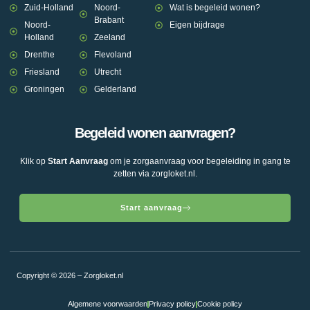
Zuid-Holland
Noord-
Wat is begeleid wonen?
Brabant
Noord-
Eigen bijdrage
Holland
Zeeland
Drenthe
Flevoland
Friesland
Utrecht
Groningen
Gelderland
Begeleid wonen aanvragen?
Klik op
Start Aanvraag
om je zorgaanvraag voor begeleiding in gang te
zetten via zorgloket.nl.
Start aanvraag
Copyright © 2026 – Zorgloket.nl
Algemene voorwaarden
Privacy policy
Cookie policy