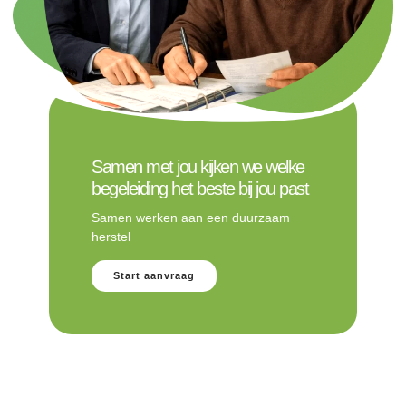
Samen met jou kijken we welke
begeleiding het beste bij jou past
Samen werken aan een duurzaam
herstel
Start aanvraag