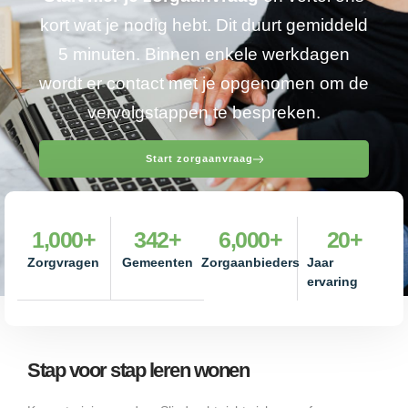
kort wat je nodig hebt. Dit duurt gemiddeld
5 minuten. Binnen enkele werkdagen
wordt er contact met je opgenomen om de
vervolgstappen te bespreken.
Start zorgaanvraag
1,000
+
342
+
6,000
+
20
+
Zorgvragen
Gemeenten
Zorgaanbieders
Jaar
ervaring
Stap voor stap leren wonen