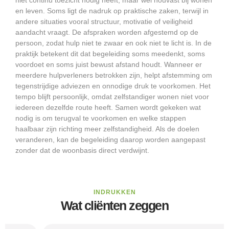
niet continu toezicht nodig heeft, maar wel houvast bij wonen
en leven. Soms ligt de nadruk op praktische zaken, terwijl in
andere situaties vooral structuur, motivatie of veiligheid
aandacht vraagt. De afspraken worden afgestemd op de
persoon, zodat hulp niet te zwaar en ook niet te licht is. In de
praktijk betekent dit dat begeleiding soms meedenkt, soms
voordoet en soms juist bewust afstand houdt. Wanneer er
meerdere hulpverleners betrokken zijn, helpt afstemming om
tegenstrijdige adviezen en onnodige druk te voorkomen. Het
tempo blijft persoonlijk, omdat zelfstandiger wonen niet voor
iedereen dezelfde route heeft. Samen wordt gekeken wat
nodig is om terugval te voorkomen en welke stappen
haalbaar zijn richting meer zelfstandigheid. Als de doelen
veranderen, kan de begeleiding daarop worden aangepast
zonder dat de woonbasis direct verdwijnt.
INDRUKKEN
Wat cliënten zeggen