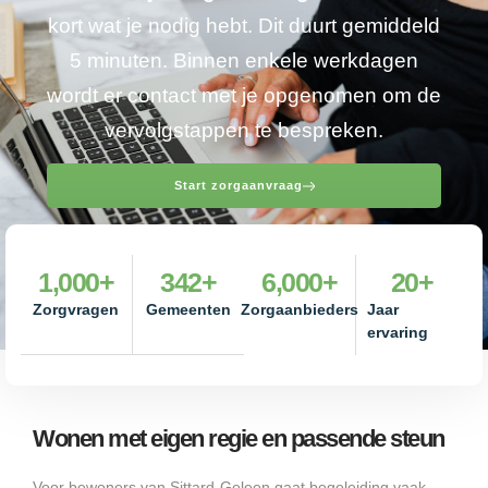
kort wat je nodig hebt. Dit duurt gemiddeld
5 minuten. Binnen enkele werkdagen
wordt er contact met je opgenomen om de
vervolgstappen te bespreken.
Start zorgaanvraag
1,000
+
342
+
6,000
+
20
+
Zorgvragen
Gemeenten
Zorgaanbieders
Jaar
ervaring
Wonen met eigen regie en passende steun
Voor bewoners van Sittard-Geleen gaat begeleiding vaak