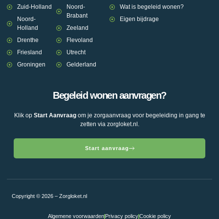
Zuid-Holland
Noord-
Wat is begeleid wonen?
Brabant
Noord-
Eigen bijdrage
Holland
Zeeland
Drenthe
Flevoland
Friesland
Utrecht
Groningen
Gelderland
Begeleid wonen aanvragen?
Klik op
Start Aanvraag
om je zorgaanvraag voor begeleiding in gang te
zetten via zorgloket.nl.
Start aanvraag
Copyright © 2026 – Zorgloket.nl
Algemene voorwaarden
Privacy policy
Cookie policy