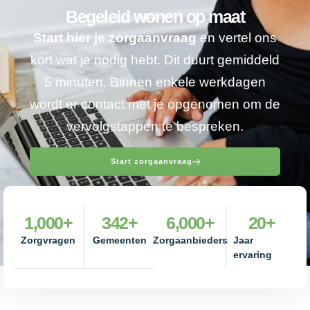
Begeleid wonen op maat
Start hier je zorgaanvraag
en vertel ons
kort wat je nodig hebt. Dit duurt gemiddeld
5 minuten. Binnen enkele werkdagen
wordt er contact met je opgenomen om de
vervolgstappen te bespreken.
Start zorgaanvraag
1,000
+
342
+
6,000
+
20
+
Zorgvragen
Gemeenten
Zorgaanbieders
Jaar
ervaring