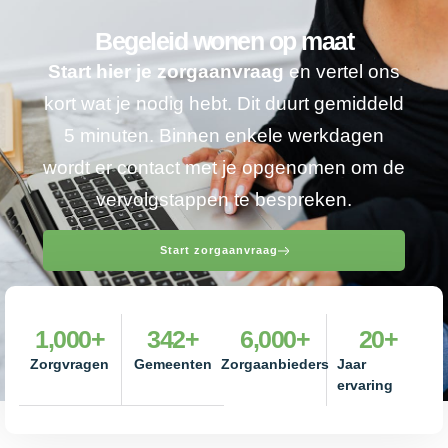
Begeleid wonen op maat
Start hier je zorgaanvraag
en vertel ons
kort wat je nodig hebt. Dit duurt gemiddeld
5 minuten. Binnen enkele werkdagen
wordt er contact met je opgenomen om de
vervolgstappen te bespreken.
Start zorgaanvraag
1,000
+
342
+
6,000
+
20
+
Zorgvragen
Gemeenten
Zorgaanbieders
Jaar
ervaring