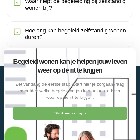
Waar helpt de begeleiding bij zelfstandig
wonen bij?
Hoelang kan begeleid zelfstandig wonen
duren?
Begeleid wonen kan je helpen jouw leven
weer op de rit te krijgen
Zet vandaag de eerste stap. Start hier je zorgaanvraag
en ontdek welke begeleiding jou kan helpen je leven
weer op de rit te krijgen.
Start aanvraag