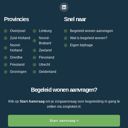
Provincies
Snel naar
Overijssel
Limburg
Begeleid wonen aanvragen
Zuid-Holland
Noord-
Wat is begeleid wonen?
Brabant
Noord-
Eigen bijdrage
Holland
Zeeland
Drenthe
Flevoland
Friesland
Utrecht
Groningen
Gelderland
Begeleid wonen aanvragen?
Klik op
Start Aanvraag
om je zorgaanvraag voor begeleiding in gang te
zetten via zorgloket.nl.
Start aanvraag