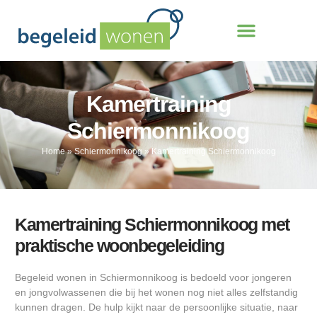
Kamertraining
Schiermonnikoog
Home
»
Schiermonnikoog
»
Kamertraining Schiermonnikoog
Kamertraining Schiermonnikoog met
praktische woonbegeleiding
Begeleid wonen in Schiermonnikoog is bedoeld voor jongeren
en jongvolwassenen die bij het wonen nog niet alles zelfstandig
kunnen dragen. De hulp kijkt naar de persoonlijke situatie, naar