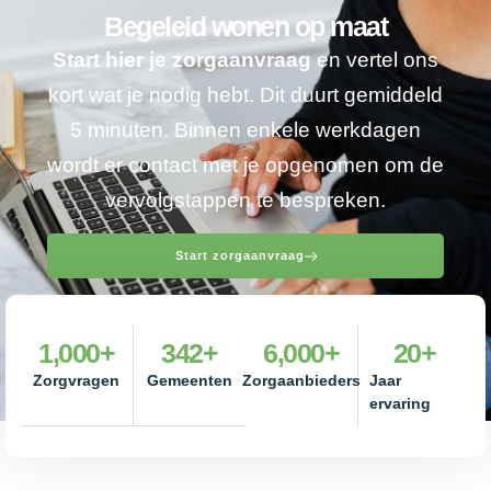
Begeleid wonen op maat
Start hier je zorgaanvraag
en vertel ons
kort wat je nodig hebt. Dit duurt gemiddeld
5 minuten. Binnen enkele werkdagen
wordt er contact met je opgenomen om de
vervolgstappen te bespreken.
Start zorgaanvraag
1,000
+
342
+
6,000
+
20
+
Zorgvragen
Gemeenten
Zorgaanbieders
Jaar
ervaring