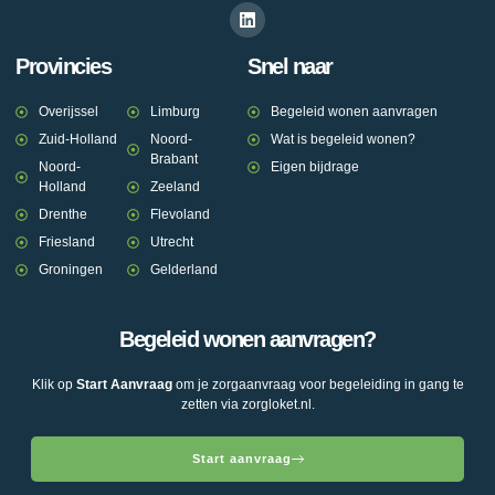
Provincies
Snel naar
Overijssel
Limburg
Begeleid wonen aanvragen
Zuid-Holland
Noord-
Wat is begeleid wonen?
Brabant
Noord-
Eigen bijdrage
Holland
Zeeland
Drenthe
Flevoland
Friesland
Utrecht
Groningen
Gelderland
Begeleid wonen aanvragen?
Klik op
Start Aanvraag
om je zorgaanvraag voor begeleiding in gang te
zetten via zorgloket.nl.
Start aanvraag