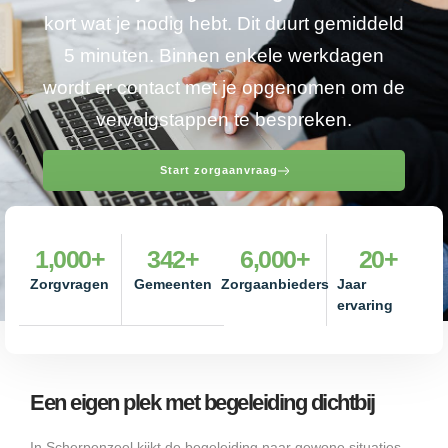
kort wat je nodig hebt. Dit duurt gemiddeld
5 minuten. Binnen enkele werkdagen
wordt er contact met je opgenomen om de
vervolgstappen te bespreken.
Start zorgaanvraag
1,000
+
342
+
6,000
+
20
+
Zorgvragen
Gemeenten
Zorgaanbieders
Jaar
ervaring
Een eigen plek met begeleiding dichtbij
In Scherpenzeel kijkt de begeleiding naar gewone situaties