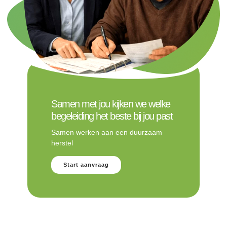
Samen met jou kijken we welke
begeleiding het beste bij jou past
Samen werken aan een duurzaam
herstel
Start aanvraag