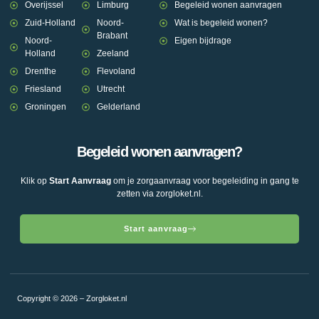
Overijssel
Limburg
Begeleid wonen aanvragen
Zuid-Holland
Noord-
Wat is begeleid wonen?
Brabant
Noord-
Eigen bijdrage
Holland
Zeeland
Drenthe
Flevoland
Friesland
Utrecht
Groningen
Gelderland
Begeleid wonen aanvragen?
Klik op
Start Aanvraag
om je zorgaanvraag voor begeleiding in gang te
zetten via zorgloket.nl.
Start aanvraag
Copyright © 2026 – Zorgloket.nl