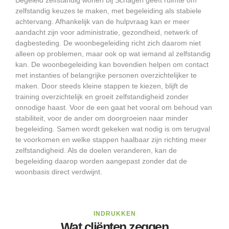
Begeleid zelfstandig wonen bij Schagen geeft ruimte om
zelfstandig keuzes te maken, met begeleiding als stabiele
achtervang. Afhankelijk van de hulpvraag kan er meer
aandacht zijn voor administratie, gezondheid, netwerk of
dagbesteding. De woonbegeleiding richt zich daarom niet
alleen op problemen, maar ook op wat iemand al zelfstandig
kan. De woonbegeleiding kan bovendien helpen om contact
met instanties of belangrijke personen overzichtelijker te
maken. Door steeds kleine stappen te kiezen, blijft de
training overzichtelijk en groeit zelfstandigheid zonder
onnodige haast. Voor de een gaat het vooral om behoud van
stabiliteit, voor de ander om doorgroeien naar minder
begeleiding. Samen wordt gekeken wat nodig is om terugval
te voorkomen en welke stappen haalbaar zijn richting meer
zelfstandigheid. Als de doelen veranderen, kan de
begeleiding daarop worden aangepast zonder dat de
woonbasis direct verdwijnt.
INDRUKKEN
Wat cliënten zeggen