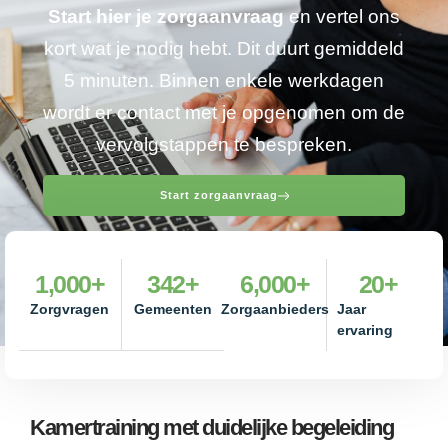
Start hier je zorgaanvraag
en vertel ons
kort wat je nodig hebt. Dit duurt gemiddeld
5 minuten. Binnen enkele werkdagen
wordt er contact met je opgenomen om de
vervolgstappen te bespreken.
Start zorgaanvraag
1,000
+
342
+
6,000
+
20
+
Zorgvragen
Gemeenten
Zorgaanbieders
Jaar
ervaring
Kamertraining met duidelijke begeleiding