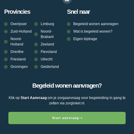
Provincies
Snel naar
Overijssel
Limburg
Begeleid wonen aanvragen
Zuid-Holland
Noord-
Wat is begeleid wonen?
Brabant
Noord-
Eigen bijdrage
Holland
Zeeland
Drenthe
Flevoland
Friesland
Utrecht
Groningen
Gelderland
Begeleid wonen aanvragen?
Klik op
Start Aanvraag
om je zorgaanvraag voor begeleiding in gang te
zetten via zorgloket.nl.
Start aanvraag