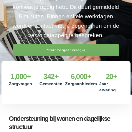
kort wat je nodig hebt. Dit duurt gemiddeld
5 minuten. Binnen enkele werkdagen
wordt er contact met je opgenomen om de
vervolgstappen te bespreken.
Start zorgaanvraag
1,000
+
342
+
6,000
+
20
+
Zorgvragen
Gemeenten
Zorgaanbieders
Jaar
ervaring
Ondersteuning bij wonen en dagelijkse
structuur