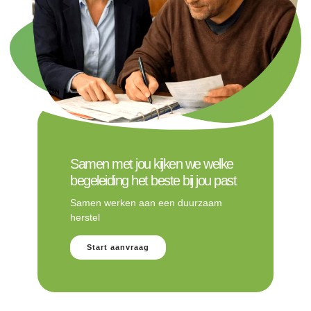
Samen met jou kijken we welke
begeleiding het beste bij jou past
Samen werken aan een duurzaam
herstel
Start aanvraag