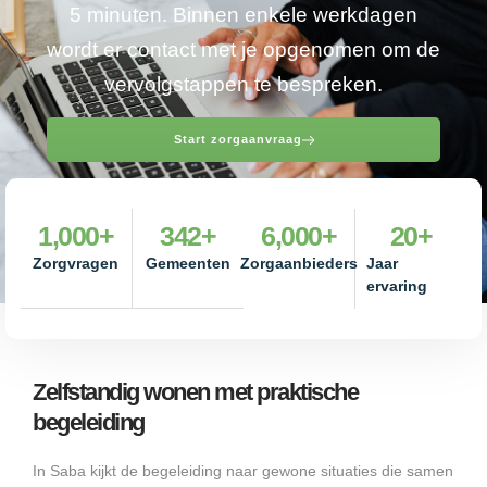
5 minuten. Binnen enkele werkdagen
wordt er contact met je opgenomen om de
vervolgstappen te bespreken.
Start zorgaanvraag
1,000
+
342
+
6,000
+
20
+
Zorgvragen
Gemeenten
Zorgaanbieders
Jaar
ervaring
Zelfstandig wonen met praktische
begeleiding
In Saba kijkt de begeleiding naar gewone situaties die samen