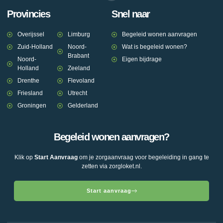
Provincies
Snel naar
Overijssel
Limburg
Begeleid wonen aanvragen
Zuid-Holland
Noord-
Wat is begeleid wonen?
Brabant
Noord-
Eigen bijdrage
Holland
Zeeland
Drenthe
Flevoland
Friesland
Utrecht
Groningen
Gelderland
Begeleid wonen aanvragen?
Klik op
Start Aanvraag
om je zorgaanvraag voor begeleiding in gang te
zetten via zorgloket.nl.
Start aanvraag