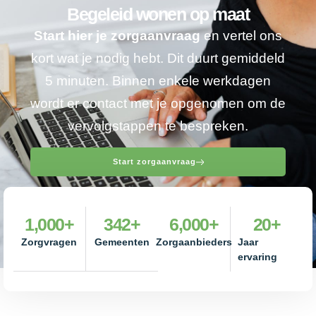
Begeleid wonen op maat
Start hier je zorgaanvraag
en vertel ons
kort wat je nodig hebt. Dit duurt gemiddeld
5 minuten. Binnen enkele werkdagen
wordt er contact met je opgenomen om de
vervolgstappen te bespreken.
Start zorgaanvraag
1,000
+
342
+
6,000
+
20
+
Zorgvragen
Gemeenten
Zorgaanbieders
Jaar
ervaring