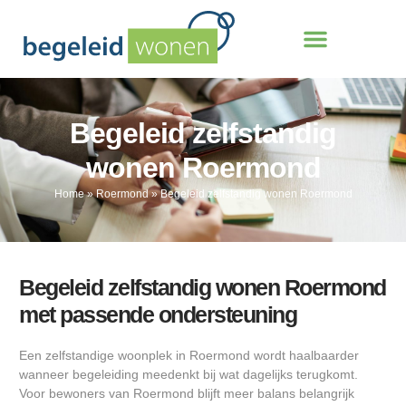
Begeleid zelfstandig
wonen Roermond
Home
»
Roermond
»
Begeleid zelfstandig wonen Roermond
Begeleid zelfstandig wonen Roermond
met passende ondersteuning
Een zelfstandige woonplek in Roermond wordt haalbaarder
wanneer begeleiding meedenkt bij wat dagelijks terugkomt.
Voor bewoners van Roermond blijft meer balans belangrijk