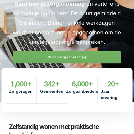
Start hier je zorgaanvraag
en vertel ons
kort wat je nodig hebt. Dit duurt gemiddeld
5 minuten. Binnen enkele werkdagen
wordt er contact met je opgenomen om de
vervolgstappen te bespreken.
Start zorgaanvraag
1,000
+
342
+
6,000
+
20
+
Zorgvragen
Gemeenten
Zorgaanbieders
Jaar
ervaring
Zelfstandig wonen met praktische