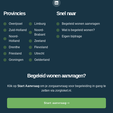
Provincies
Snel naar
Overijssel
Limburg
Begeleid wonen aanvragen
Zuid-Holland
Noord-
Wat is begeleid wonen?
Brabant
Noord-
Eigen bijdrage
Holland
Zeeland
Drenthe
Flevoland
Friesland
Utrecht
Groningen
Gelderland
Begeleid wonen aanvragen?
Klik op
Start Aanvraag
om je zorgaanvraag voor begeleiding in gang te
zetten via zorgloket.nl.
Start aanvraag