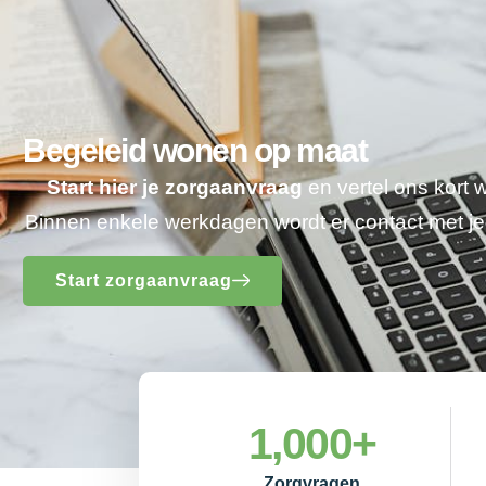
Begeleid wonen op maat
Start hier je zorgaanvraag
en vertel ons kort 
Binnen enkele werkdagen wordt er contact met 
Start zorgaanvraag
1,000
+
Zorgvragen