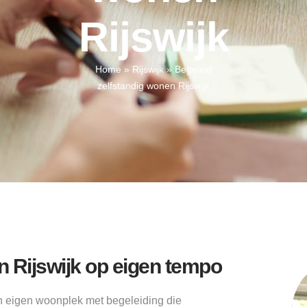
Rijswijk
Home
»
Rijswijk
»
Begeleid
zelfstandig wonen Rijswijk
n Rijswijk op eigen tempo
en eigen woonplek met begeleiding die