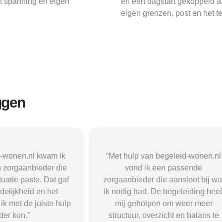
t spanning en eigen
en een dagstart gekoppeld a
eigen grenzen, post en het 
ggen
n begeleid-wonen.nl
“Met hulp van begeleid-wonen.n
k een passende
ben ik in contact gekomen met e
 die aansloot bij wat
passende zorgaanbieder. We
 De begeleiding heeft
vonden een woonvorm die goed b
pen om weer meer
mij paste, wat mij de rust en
verzicht en balans te
begeleiding gaf die ik nodig had.