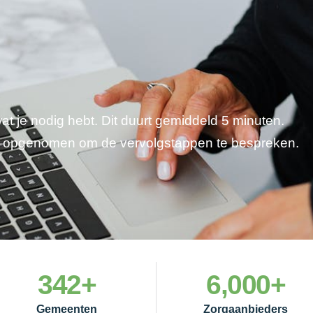
wat je nodig hebt. Dit duurt gemiddeld 5 minuten.
je opgenomen om de vervolgstappen te bespreken.
342
+
6,000
+
Gemeenten
Zorgaanbieders