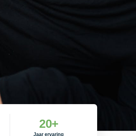
20
+
Jaar ervaring