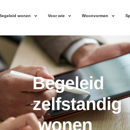
Begeleid wonen
Voor wie
Woonvormen
Sp
Begeleid
zelfstandig
wonen