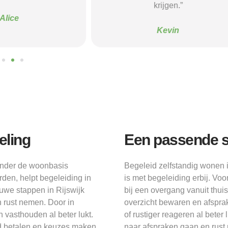
krijgen.”
Sanne
Kevin
eling
Een passende s
zonder de woonbasis
Begeleid zelfstandig wonen 
en, helpt begeleiding in
is met begeleiding erbij. Voo
euwe stappen in Rijswijk
bij een overgang vanuit thuis
 rust nemen. Door in
overzicht bewaren en afsprake
n vasthouden al beter lukt.
of rustiger reageren al beter
jd betalen en keuzes maken
naar afspraken gaan en rust