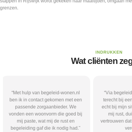
stappen in Rijswijk wordt gekeken naar maaltijden, omgaan me
grenzen.
INDRUKKEN
Wat cliënten ze
“Via begeleid-wonen.nl kwam ik
“Met hulp va
terecht bij een zorgaanbieder die
vond i
echt bij mijn situatie paste. Dat gaf
zorgaanbieder
mij rust, duidelijkheid en het
ik nodig had.
vertrouwen dat ik met de juiste hulp
mij gehol
verder kon.”
structuur, o