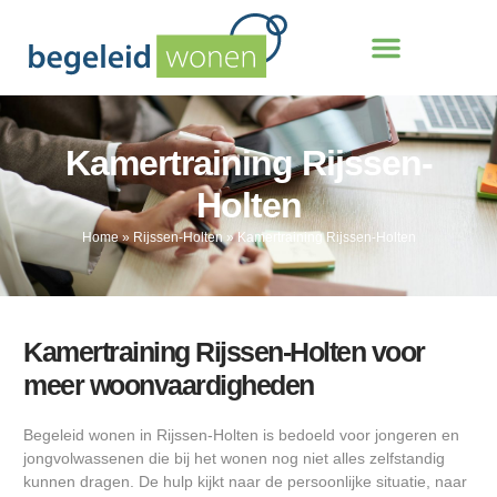
Kamertraining Rijssen-
Holten
Home
»
Rijssen-Holten
»
Kamertraining Rijssen-Holten
Kamertraining Rijssen-Holten voor
meer woonvaardigheden
Begeleid wonen in Rijssen-Holten is bedoeld voor jongeren en
jongvolwassenen die bij het wonen nog niet alles zelfstandig
kunnen dragen. De hulp kijkt naar de persoonlijke situatie, naar