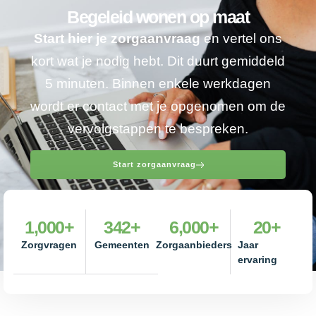
Begeleid wonen op maat
Start hier je zorgaanvraag
en vertel ons
kort wat je nodig hebt. Dit duurt gemiddeld
5 minuten. Binnen enkele werkdagen
wordt er contact met je opgenomen om de
vervolgstappen te bespreken.
Start zorgaanvraag
1,000
+
342
+
6,000
+
20
+
Zorgvragen
Gemeenten
Zorgaanbieders
Jaar
ervaring