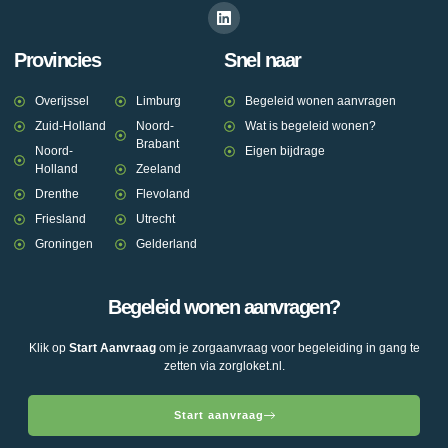
Provincies
Snel naar
Overijssel
Limburg
Begeleid wonen aanvragen
Zuid-Holland
Noord-
Wat is begeleid wonen?
Brabant
Noord-
Eigen bijdrage
Holland
Zeeland
Drenthe
Flevoland
Friesland
Utrecht
Groningen
Gelderland
Begeleid wonen aanvragen?
Klik op
Start Aanvraag
om je zorgaanvraag voor begeleiding in gang te
zetten via zorgloket.nl.
Start aanvraag