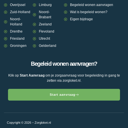
Overijssel
Limburg
Begeleid wonen aanvragen
Zuid-Holland
Noord-
Wat is begeleid wonen?
Brabant
Noord-
Eigen bijdrage
Holland
Zeeland
Drenthe
Flevoland
Friesland
Utrecht
Groningen
Gelderland
Begeleid wonen aanvragen?
Klik op
Start Aanvraag
om je zorgaanvraag voor begeleiding in gang te
zetten via zorgloket.nl.
Start aanvraag
Copyright © 2026 – Zorgloket.nl