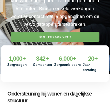
kort wat je nodig hebt. Dit duurt gemiddeld
5 minuten. Binnen enkele werkdagen
wordt er contact met je opgenomen om de
vervolgstappen te bespreken.
Start zorgaanvraag
1,000
+
342
+
6,000
+
20
+
Zorgvragen
Gemeenten
Zorgaanbieders
Jaar
ervaring
Ondersteuning bij wonen en dagelijkse
structuur