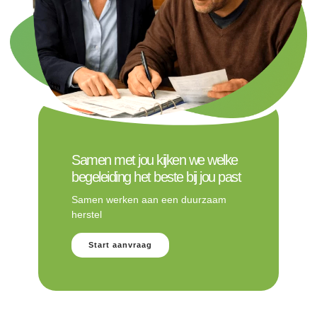
Samen met jou kijken we welke
begeleiding het beste bij jou past
Samen werken aan een duurzaam
herstel
Start aanvraag