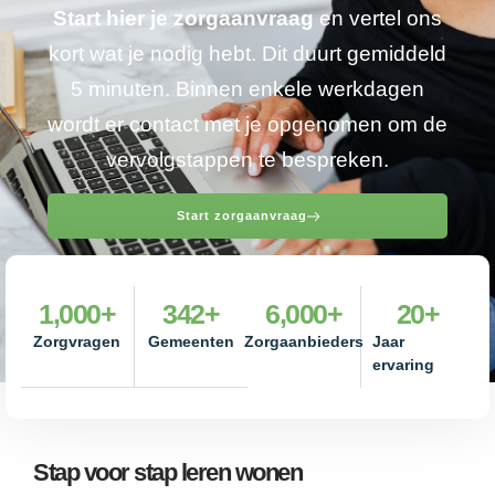
Start hier je zorgaanvraag
en vertel ons
kort wat je nodig hebt. Dit duurt gemiddeld
5 minuten. Binnen enkele werkdagen
wordt er contact met je opgenomen om de
vervolgstappen te bespreken.
Start zorgaanvraag
1,000
+
342
+
6,000
+
20
+
Zorgvragen
Gemeenten
Zorgaanbieders
Jaar
ervaring
Stap voor stap leren wonen