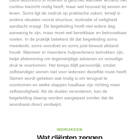
Deze woonvorm in Rhenen is geschikt wanneer iemand niet
continu toezicht nodig heeft, maar wel houvast bij wonen en
leven. Soms ligt de nadruk op praktische zaken, terwijl in
andere situaties vooral structuur, motivatie of veiligheid
aandacht vraagt. De begeleiding hoeft niet iedere dag
aanwezig te zijn, maar moet wel bereikbaar en betrouwbaar
voelen. In de praktijk betekent dit dat begeleiding soms
meedenkt, soms voordoet en soms juist bewust afstand
houdt. Wanneer er meerdere hulpverleners betrokken zijn,
helpt afstemming om tegenstrijdige adviezen en onnodige
druk te voorkomen. Het tempo blijft persoonlijk, omdat
zelfstandiger wonen niet voor iedereen dezelfde route heeft.
Samen wordt gekeken wat nodig is om terugval te
voorkomen en welke stappen haalbaar zijn richting meer
zelfstandigheid. Als de doelen veranderen, kan de
begeleiding daarop worden aangepast zonder dat de
woonbasis direct verdwijnt.
INDRUKKEN
Wat cliënten zeggen