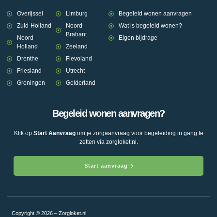
Overijssel
Limburg
Begeleid wonen aanvragen
Zuid-Holland
Noord-
Wat is begeleid wonen?
Brabant
Noord-
Eigen bijdrage
Holland
Zeeland
Drenthe
Flevoland
Friesland
Utrecht
Groningen
Gelderland
Begeleid wonen aanvragen?
Klik op
Start Aanvraag
om je zorgaanvraag voor begeleiding in gang te
zetten via zorgloket.nl.
Start aanvraag
Copyright © 2026 – Zorgloket.nl