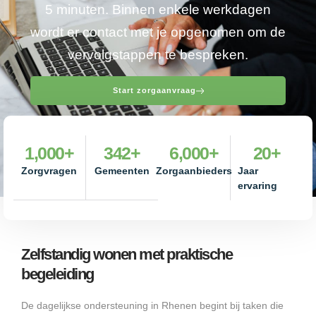
5 minuten. Binnen enkele werkdagen
wordt er contact met je opgenomen om de
vervolgstappen te bespreken.
Start zorgaanvraag
1,000
+
342
+
6,000
+
20
+
Zorgvragen
Gemeenten
Zorgaanbieders
Jaar
ervaring
Zelfstandig wonen met praktische
begeleiding
De dagelijkse ondersteuning in Rhenen begint bij taken die