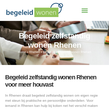
Begeleid zelfstandig
wonen Rhenen
Home
»
Rhenen
»
Begeleid zelfstandig wonen Rhenen
Begeleid zelfstandig wonen Rhenen
voor meer houvast
In Rhenen draait begeleid zelfstandig wonen om eigen regie
met steun bij praktische en persoonlijke onderdelen. Voor
iemand in Rhenen kan hulp bij koken net het verschil maken