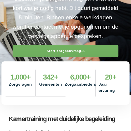
kort wat je nodig hebt. Dit duurt gemiddeld
5 minuten. Binnen enkele werkdagen
wordt er contact met je opgenomen om de
vervolgstappen te bespreken.
Start zorgaanvraag
1,000
+
342
+
6,000
+
20
+
Zorgvragen
Gemeenten
Zorgaanbieders
Jaar
ervaring
Kamertraining met duidelijke begeleiding