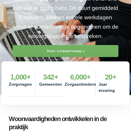
kort wat je nodig hebt. Dit duurt gemiddeld
5 minuten. Binnen enkele werkdagen
wordt er contact met je opgenomen om de
vervolgstappen te bespreken.
Start zorgaanvraag
1,000
+
342
+
6,000
+
20
+
Zorgvragen
Gemeenten
Zorgaanbieders
Jaar
ervaring
Woonvaardigheden ontwikkelen in de
praktijk