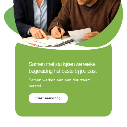
Samen met jou kijken we welke
begeleiding het beste bij jou past
Samen werken aan een duurzaam
herstel
Start aanvraag