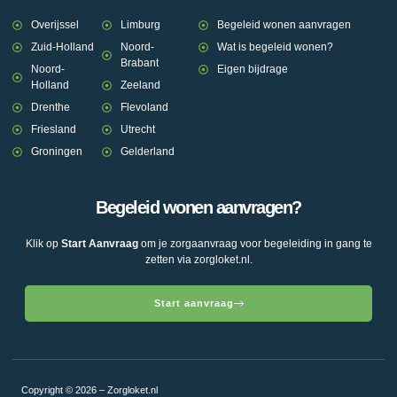
Overijssel
Limburg
Begeleid wonen aanvragen
Zuid-Holland
Noord-
Wat is begeleid wonen?
Brabant
Noord-
Eigen bijdrage
Holland
Zeeland
Drenthe
Flevoland
Friesland
Utrecht
Groningen
Gelderland
Begeleid wonen aanvragen?
Klik op
Start Aanvraag
om je zorgaanvraag voor begeleiding in gang te
zetten via zorgloket.nl.
Start aanvraag
Copyright © 2026 – Zorgloket.nl