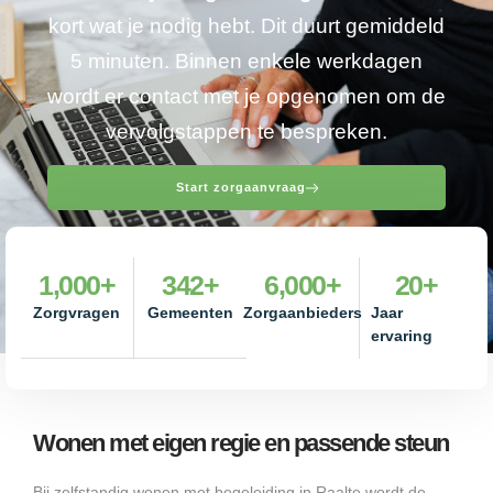
kort wat je nodig hebt. Dit duurt gemiddeld
5 minuten. Binnen enkele werkdagen
wordt er contact met je opgenomen om de
vervolgstappen te bespreken.
Start zorgaanvraag
1,000
+
342
+
6,000
+
20
+
Zorgvragen
Gemeenten
Zorgaanbieders
Jaar
ervaring
Wonen met eigen regie en passende steun
Bij zelfstandig wonen met begeleiding in Raalte wordt de