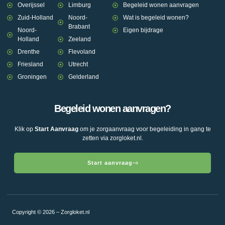
Overijssel
Limburg
Begeleid wonen aanvragen
Zuid-Holland
Noord-
Wat is begeleid wonen?
Brabant
Noord-
Eigen bijdrage
Holland
Zeeland
Drenthe
Flevoland
Friesland
Utrecht
Groningen
Gelderland
Begeleid wonen aanvragen?
Klik op
Start Aanvraag
om je zorgaanvraag voor begeleiding in gang te
zetten via zorgloket.nl.
Start aanvraag
Copyright © 2026 – Zorgloket.nl