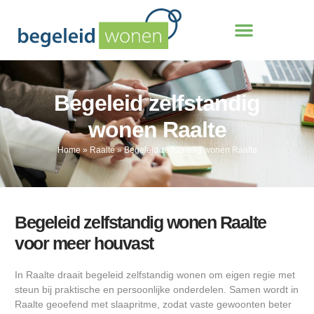
Begeleid zelfstandig
wonen Raalte
Home
»
Raalte
»
Begeleid zelfstandig wonen Raalte
Begeleid zelfstandig wonen Raalte
voor meer houvast
In Raalte draait begeleid zelfstandig wonen om eigen regie met
steun bij praktische en persoonlijke onderdelen. Samen wordt in
Raalte geoefend met slaapritme, zodat vaste gewoonten beter