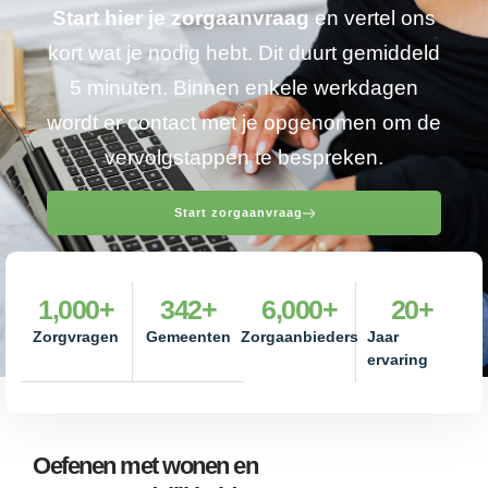
Start hier je zorgaanvraag
en vertel ons
kort wat je nodig hebt. Dit duurt gemiddeld
5 minuten. Binnen enkele werkdagen
wordt er contact met je opgenomen om de
vervolgstappen te bespreken.
Start zorgaanvraag
1,000
+
342
+
6,000
+
20
+
Zorgvragen
Gemeenten
Zorgaanbieders
Jaar
ervaring
Oefenen met wonen en