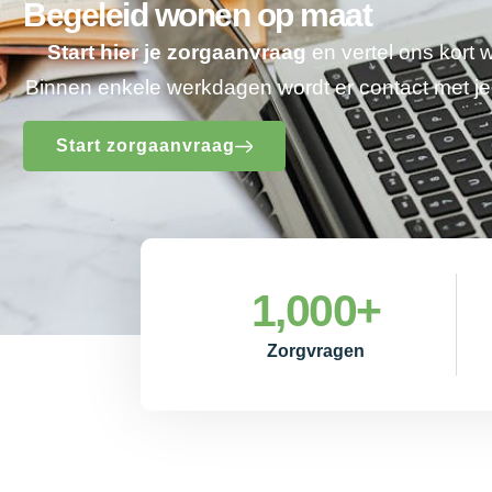
Begeleid wonen op maat
Start hier je zorgaanvraag
en vertel ons kort 
Binnen enkele werkdagen wordt er contact met 
Start zorgaanvraag
1,000
+
Zorgvragen