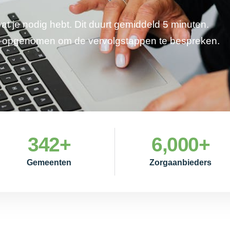
wat je nodig hebt. Dit duurt gemiddeld 5 minuten.
je opgenomen om de vervolgstappen te bespreken.
342
+
6,000
+
Gemeenten
Zorgaanbieders