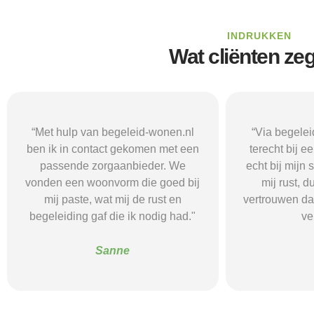
INDRUKKEN
Wat cliënten ze
“Via begeleid-wonen.nl kwam ik
“Met hulp va
terecht bij een zorgaanbieder die
vond i
echt bij mijn situatie paste. Dat gaf
zorgaanbieder
mij rust, duidelijkheid en het
ik nodig had.
vertrouwen dat ik met de juiste hulp
mij gehol
verder kon.”
structuur, o
Alice