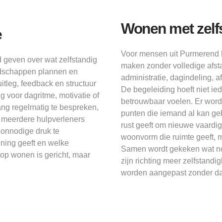
Wonen met zelf
e
Voor mensen uit Purmerend 
 geven over wat zelfstandig
maken zonder volledige afst
odschappen plannen en
administratie, dagindeling, a
itleg, feedback en structuur
De begeleiding hoeft niet ie
 voor dagritme, motivatie of
betrouwbaar voelen. Er word
ng regelmatig te bespreken,
punten die iemand al kan g
r meerdere hulpverleners
rust geeft om nieuwe vaardi
 onnodige druk te
woonvorm die ruimte geeft, m
nning geeft en welke
Samen wordt gekeken wat no
n op wonen is gericht, maar
zijn richting meer zelfstand
worden aangepast zonder dat