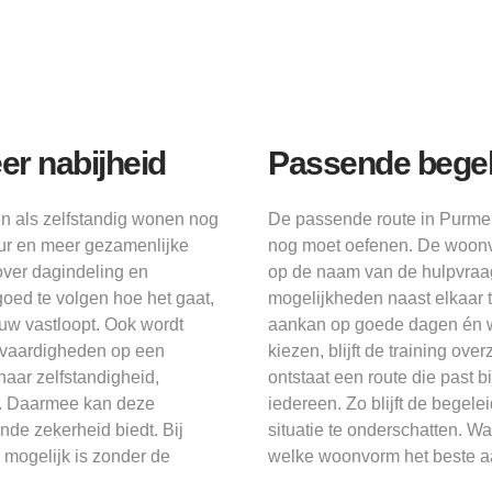
r nabijheid
Passende begel
 als zelfstandig wonen nog
De passende route in Purmer
tuur en meer gezamenlijke
nog moet oefenen. De woonvo
over dagindeling en
op de naam van de hulpvraag
oed te volgen hoe het gaat,
mogelijkheden naast elkaar 
uw vastloopt. Ook wordt
aankan op goede dagen én wa
 vaardigheden op een
kiezen, blijft de training ove
aar zelfstandigheid,
ontstaat een route die past 
rk. Daarmee kan deze
iedereen. Zo blijft de begel
de zekerheid biedt. Bij
situatie te onderschatten. W
 mogelijk is zonder de
welke woonvorm het beste aa