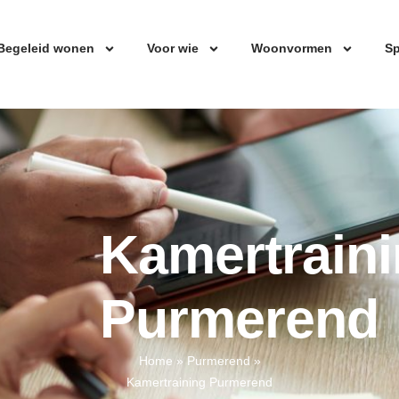
Begeleid wonen
Voor wie
Woonvormen
Sp
Kamertrain
Purmerend
Home
»
Purmerend
»
Kamertraining Purmerend