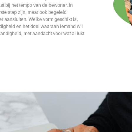
st bij het tempo van de bewoner. In
te stap zijn, maar ook begeleid
 aansluiten. Welke vorm geschikt is,
ndigheid en het doel waaraan iemand wil
tandigheid, met aandacht voor wat al lukt