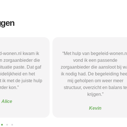
ggen
n begeleid-wonen.nl
“Met hulp van begeleid-wonen.n
k een passende
ben ik in contact gekomen met e
 die aansloot bij wat
passende zorgaanbieder. We
 De begeleiding heeft
vonden een woonvorm die goed b
pen om weer meer
mij paste, wat mij de rust en
verzicht en balans te
begeleiding gaf die ik nodig had.
krijgen.”
Sanne
Kevin