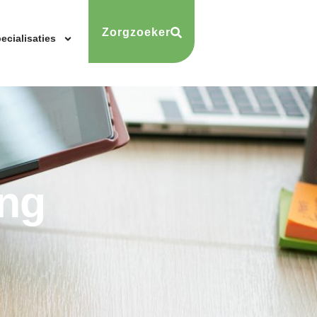
Zorgzoeker
ecialisaties
ing