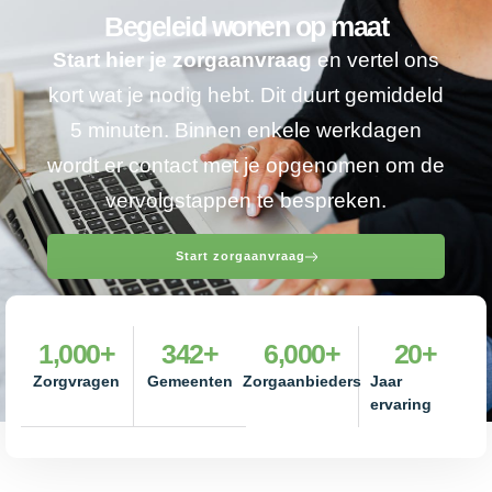
Begeleid wonen op maat
Start hier je zorgaanvraag
en vertel ons
kort wat je nodig hebt. Dit duurt gemiddeld
5 minuten. Binnen enkele werkdagen
wordt er contact met je opgenomen om de
vervolgstappen te bespreken.
Start zorgaanvraag
1,000
+
342
+
6,000
+
20
+
Zorgvragen
Gemeenten
Zorgaanbieders
Jaar
ervaring