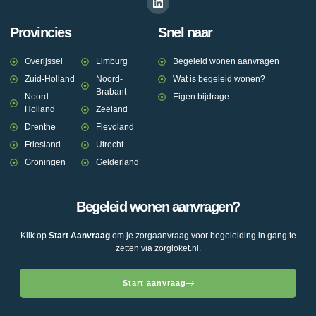
Provincies
Snel naar
Overijssel
Limburg
Begeleid wonen aanvragen
Zuid-Holland
Noord-
Wat is begeleid wonen?
Brabant
Noord-
Eigen bijdrage
Holland
Zeeland
Drenthe
Flevoland
Friesland
Utrecht
Groningen
Gelderland
Begeleid wonen aanvragen?
Klik op
Start Aanvraag
om je zorgaanvraag voor begeleiding in gang te
zetten via zorgloket.nl.
Start aanvraag