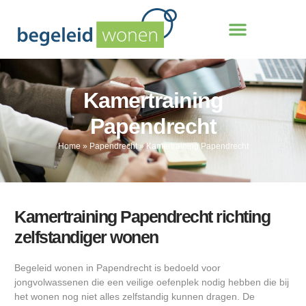
Kamertraining
Papendrecht
Home
»
Papendrecht
»
Kamertraining Papendrecht
Kamertraining Papendrecht richting
zelfstandiger wonen
Begeleid wonen in Papendrecht is bedoeld voor
jongvolwassenen die een veilige oefenplek nodig hebben die bij
het wonen nog niet alles zelfstandig kunnen dragen. De