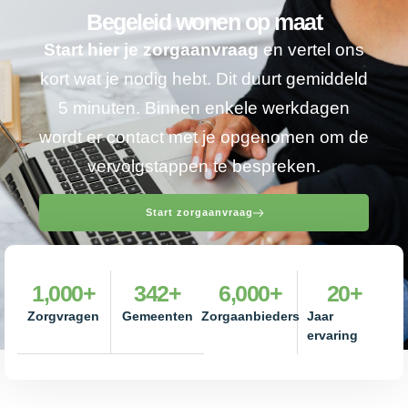
Begeleid wonen op maat
Start hier je zorgaanvraag
en vertel ons
kort wat je nodig hebt. Dit duurt gemiddeld
5 minuten. Binnen enkele werkdagen
wordt er contact met je opgenomen om de
vervolgstappen te bespreken.
Start zorgaanvraag
1,000
+
342
+
6,000
+
20
+
Zorgvragen
Gemeenten
Zorgaanbieders
Jaar
ervaring