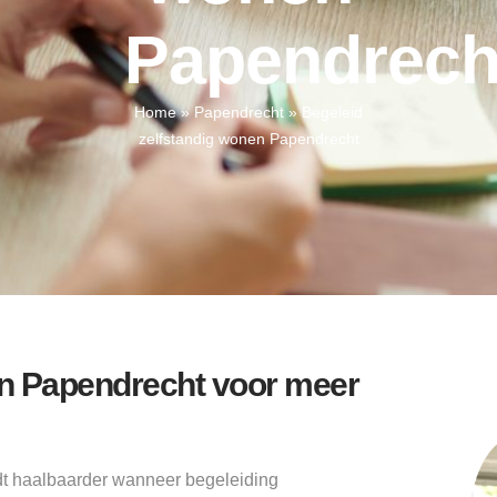
Papendrech
Home
»
Papendrecht
»
Begeleid
zelfstandig wonen Papendrecht
en Papendrecht voor meer
dt haalbaarder wanneer begeleiding