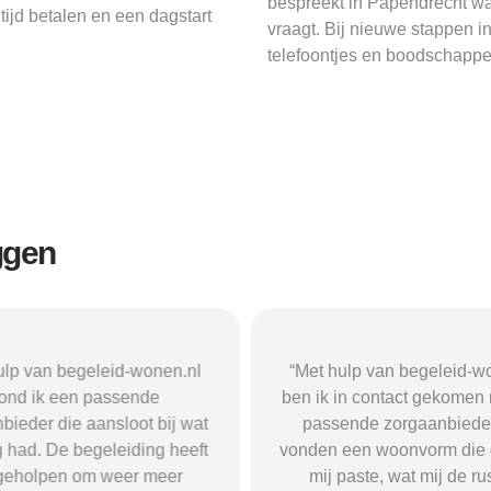
bespreekt in Papendrecht wa
tijd betalen en een dagstart
vraagt. Bij nieuwe stappen i
telefoontjes en boodschappe
ggen
n begeleid-wonen.nl
“Met hulp van begeleid-wonen.n
k een passende
ben ik in contact gekomen met e
 die aansloot bij wat
passende zorgaanbieder. We
 De begeleiding heeft
vonden een woonvorm die goed b
pen om weer meer
mij paste, wat mij de rust en