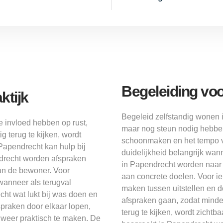
Begeleiding voo
ktijk
Begeleid zelfstandig wonen 
e invloed hebben op rust,
maar nog steun nodig hebben
 terug te kijken, wordt
schoonmaken en het tempo v
 Papendrecht kan hulp bij
duidelijkheid belangrijk wan
ndrecht worden afspraken
in Papendrecht worden naar 
an de bewoner. Voor
aan concrete doelen. Voor ie
wanneer als terugval
maken tussen uitstellen en 
ht wat lukt bij was doen en
afspraken gaan, zodat minder
praken door elkaar lopen,
terug te kijken, wordt zichtb
 weer praktisch te maken. De