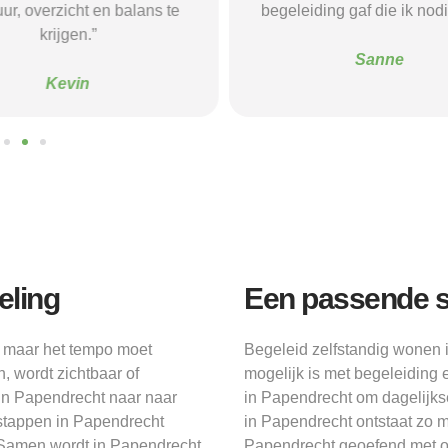
verzicht en balans te
begeleiding gaf die ik nodig had.
krijgen.”
Sanne
Kevin
eling
Een passende s
, maar het tempo moet
Begeleid zelfstandig wonen 
, wordt zichtbaar of
mogelijk is met begeleiding e
 in Papendrecht naar naar
in Papendrecht om dagelijk
e stappen in Papendrecht
in Papendrecht ontstaat zo 
 Samen wordt in Papendrecht
Papendrecht geoefend met o