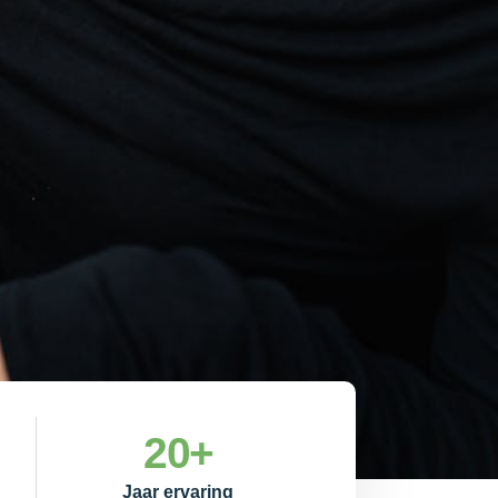
20
+
Jaar ervaring