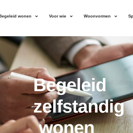
Begeleid wonen
Voor wie
Woonvormen
Sp
Begeleid
zelfstandig
wonen