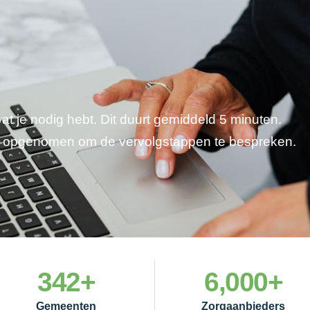
wat je nodig hebt. Dit duurt gemiddeld 5 minuten.
je opgenomen om de vervolgstappen te bespreken.
342
+
6,000
+
Gemeenten
Zorgaanbieders