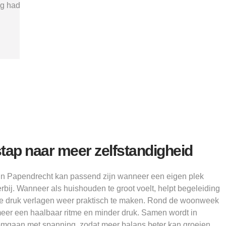
"
verder kon.”
structu
Alice
tap naar meer zelfstandigheid
in Papendrecht kan passend zijn wanneer een eigen plek
rbij. Wanneer als huishouden te groot voelt, helpt begeleiding
se druk verlagen weer praktisch te maken. Rond de woonweek
meer een haalbaar ritme en minder druk. Samen wordt in
mgaan met spanning, zodat meer balans beter kan groeien.