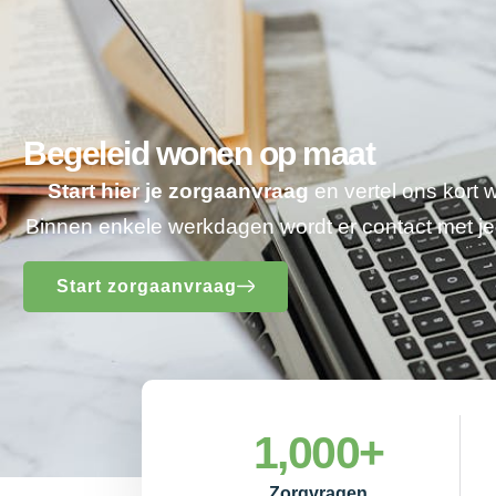
Begeleid wonen op maat
Start hier je zorgaanvraag
en vertel ons kort 
Binnen enkele werkdagen wordt er contact met 
Start zorgaanvraag
1,000
+
Zorgvragen