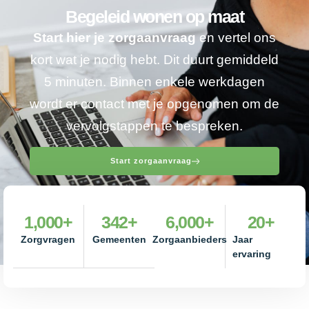
Begeleid wonen op maat
Start hier je zorgaanvraag
en vertel ons
kort wat je nodig hebt. Dit duurt gemiddeld
5 minuten. Binnen enkele werkdagen
wordt er contact met je opgenomen om de
vervolgstappen te bespreken.
Start zorgaanvraag
1,000
+
342
+
6,000
+
20
+
Zorgvragen
Gemeenten
Zorgaanbieders
Jaar
ervaring