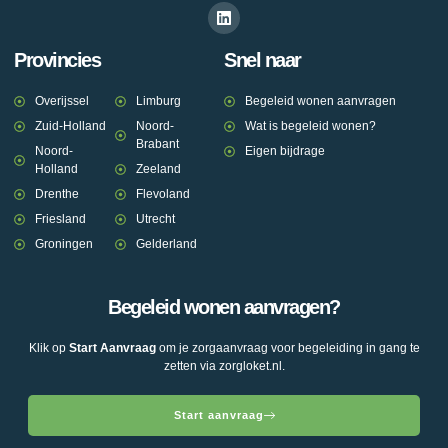
Provincies
Snel naar
Overijssel
Limburg
Begeleid wonen aanvragen
Zuid-Holland
Noord-
Wat is begeleid wonen?
Brabant
Noord-
Eigen bijdrage
Holland
Zeeland
Drenthe
Flevoland
Friesland
Utrecht
Groningen
Gelderland
Begeleid wonen aanvragen?
Klik op
Start Aanvraag
om je zorgaanvraag voor begeleiding in gang te
zetten via zorgloket.nl.
Start aanvraag