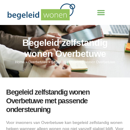
Begeleid zelfstandig
wonen Overbetuwe
Home
»
Overbetuwe
»
Begeleid zelfstandig wonen Overbetuwe
Begeleid zelfstandig wonen
Overbetuwe met passende
ondersteuning
Voor inwoners van Overbetuwe kan begeleid zelfstandig wonen
helpen wanneer alleen wonen nog niet vanzelf stabiel blijft. Voor