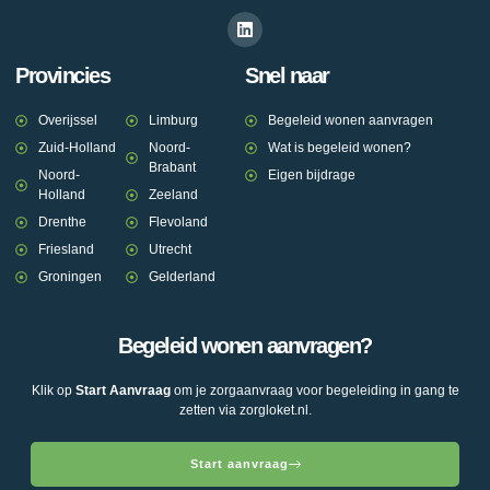
Provincies
Snel naar
Overijssel
Limburg
Begeleid wonen aanvragen
Zuid-Holland
Noord-
Wat is begeleid wonen?
Brabant
Noord-
Eigen bijdrage
Holland
Zeeland
Drenthe
Flevoland
Friesland
Utrecht
Groningen
Gelderland
Begeleid wonen aanvragen?
Klik op
Start Aanvraag
om je zorgaanvraag voor begeleiding in gang te
zetten via zorgloket.nl.
Start aanvraag