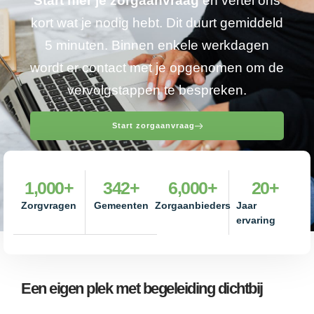
Start hier je zorgaanvraag
en vertel ons
kort wat je nodig hebt. Dit duurt gemiddeld
5 minuten. Binnen enkele werkdagen
wordt er contact met je opgenomen om de
vervolgstappen te bespreken.
Start zorgaanvraag
1,000
+
342
+
6,000
+
20
+
Zorgvragen
Gemeenten
Zorgaanbieders
Jaar
ervaring
Een eigen plek met begeleiding dichtbij