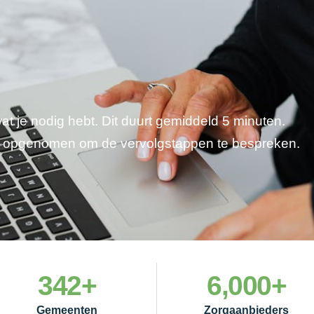
wat je nodig hebt. Dit duurt gemiddeld 5 minuten.
je opgenomen om de vervolgstappen te bespreken.
342
+
6,000
+
Gemeenten
Zorgaanbieders