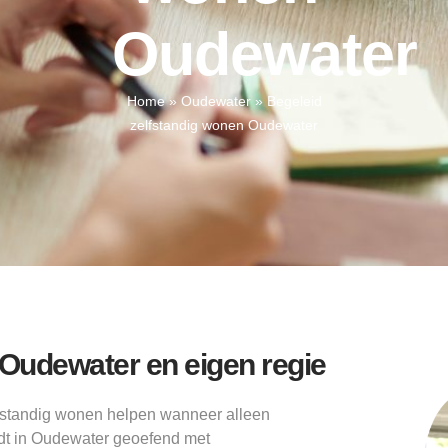
Oudewater
Home
»
Oudewater
»
Begeleid
zelfstandig wonen Oudewater
Oudewater en eigen regie
fstandig wonen helpen wanneer alleen
ordt in Oudewater geoefend met