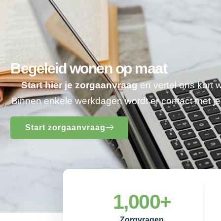
Begeleid wonen op maat
Start hier je zorgaanvraag
en vertel ons kort 
Binnen enkele werkdagen wordt er contact met 
Start zorgaanvraag
1,000
+
Zorgvragen