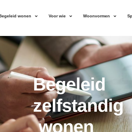
Begeleid wonen
Voor wie
Woonvormen
Sp
Begeleid
zelfstandig
wonen