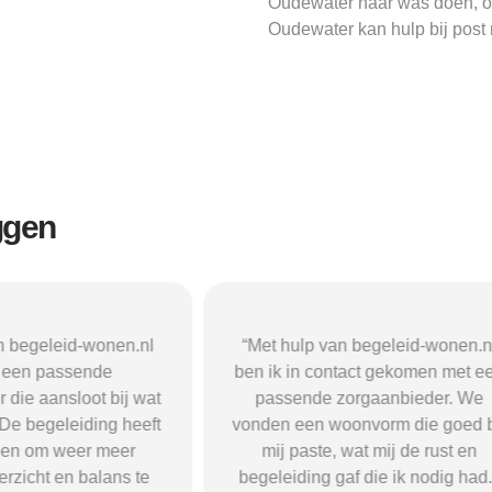
Oudewater naar was doen, ov
Oudewater kan hulp bij post 
ggen
n begeleid-wonen.nl
“Met hulp van begeleid-wonen.n
k een passende
ben ik in contact gekomen met e
 die aansloot bij wat
passende zorgaanbieder. We
 De begeleiding heeft
vonden een woonvorm die goed b
pen om weer meer
mij paste, wat mij de rust en
verzicht en balans te
begeleiding gaf die ik nodig had.