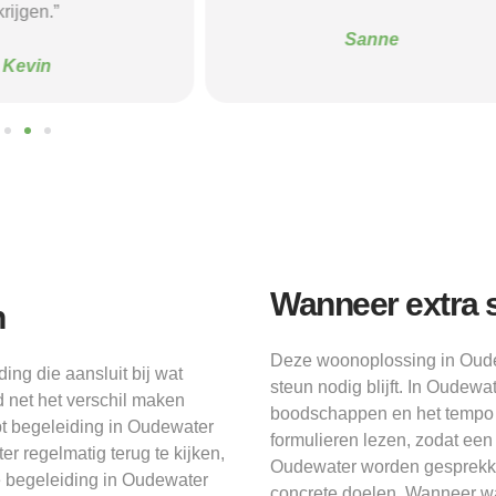
krijgen.”
Sanne
Kevin
Wanneer extra s
n
Deze woonoplossing in Oudew
ng die aansluit bij wat
steun nodig blijft. In Oudew
d net het verschil maken
boodschappen en het tempo
pt begeleiding in Oudewater
formulieren lezen, zodat een
r regelmatig terug te kijken,
Oudewater worden gesprekk
de begeleiding in Oudewater
concrete doelen. Wanneer wa