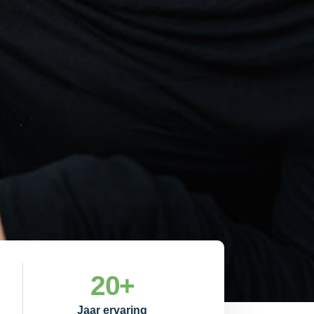
20
+
Jaar ervaring