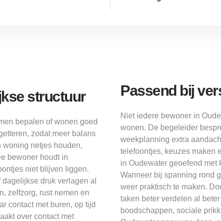
Passend bij ve
jkse structuur
Niet iedere bewoner in Oude
samen bepalen of wonen goed
wonen. De begeleider bespre
etteren, zodat meer balans
weekplanning extra aandacht
n woning netjes houden,
telefoontjes, keuzes maken 
e bewoner houdt in
in Oudewater geoefend met k
ontjes niet blijven liggen.
Wanneer bij spanning rond g
 dagelijkse druk verlagen al
weer praktisch te maken. Doo
n, zelfzorg, rust nemen en
taken beter verdelen al bete
 contact met buren, op tijd
boodschappen, sociale prikke
akt over contact met