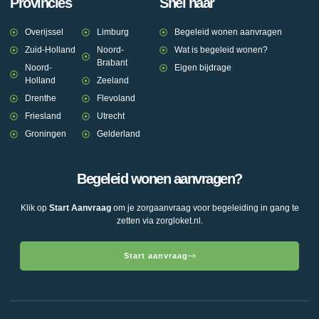
Provincies
Snel naar
Overijssel
Limburg
Begeleid wonen aanvragen
Zuid-Holland
Noord-
Wat is begeleid wonen?
Brabant
Noord-
Eigen bijdrage
Holland
Zeeland
Drenthe
Flevoland
Friesland
Utrecht
Groningen
Gelderland
Begeleid wonen aanvragen?
Klik op
Start Aanvraag
om je zorgaanvraag voor begeleiding in gang te
zetten via zorgloket.nl.
Start aanvraag