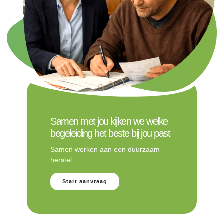
Samen met jou kijken we welke
begeleiding het beste bij jou past
Samen werken aan een duurzaam
herstel
Start aanvraag