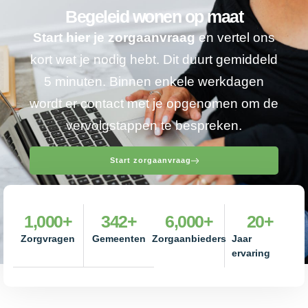
Begeleid wonen op maat
Start hier je zorgaanvraag
en vertel ons
kort wat je nodig hebt. Dit duurt gemiddeld
5 minuten. Binnen enkele werkdagen
wordt er contact met je opgenomen om de
vervolgstappen te bespreken.
Start zorgaanvraag
1,000
+
342
+
6,000
+
20
+
Zorgvragen
Gemeenten
Zorgaanbieders
Jaar
ervaring