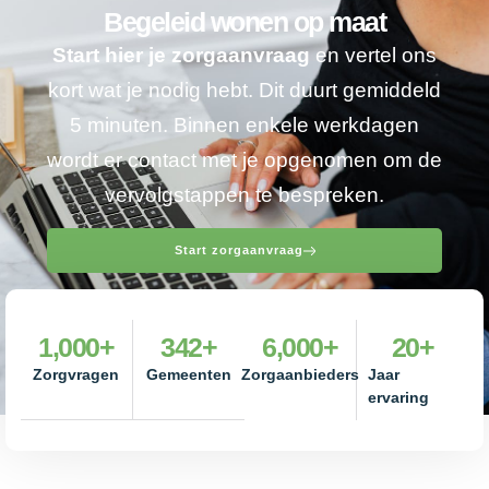
Begeleid wonen op maat
Start hier je zorgaanvraag
en vertel ons
kort wat je nodig hebt. Dit duurt gemiddeld
5 minuten. Binnen enkele werkdagen
wordt er contact met je opgenomen om de
vervolgstappen te bespreken.
Start zorgaanvraag
1,000
+
342
+
6,000
+
20
+
Zorgvragen
Gemeenten
Zorgaanbieders
Jaar
ervaring