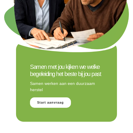
Samen met jou kijken we welke
begeleiding het beste bij jou past
Samen werken aan een duurzaam
herstel
Start aanvraag