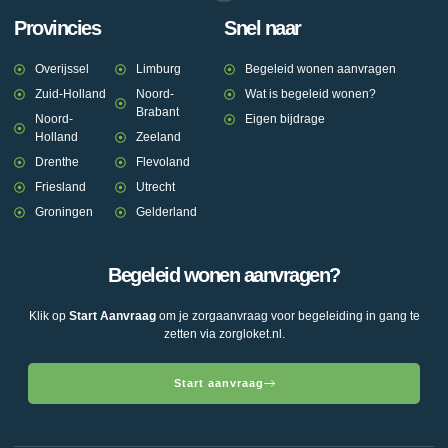
Provincies
Snel naar
Overijssel
Limburg
Begeleid wonen aanvragen
Zuid-Holland
Noord-
Wat is begeleid wonen?
Brabant
Noord-
Eigen bijdrage
Holland
Zeeland
Drenthe
Flevoland
Friesland
Utrecht
Groningen
Gelderland
Begeleid wonen aanvragen?
Klik op
Start Aanvraag
om je zorgaanvraag voor begeleiding in gang te
zetten via zorgloket.nl.
Start aanvraag