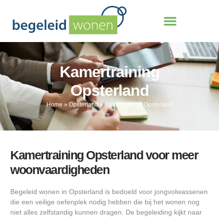
Kamertraining
Opsterland
Home
»
Opsterland
»
Kamertraining Opsterland
Kamertraining Opsterland voor meer
woonvaardigheden
Begeleid wonen in Opsterland is bedoeld voor jongvolwassenen
die een veilige oefenplek nodig hebben die bij het wonen nog
niet alles zelfstandig kunnen dragen. De begeleiding kijkt naar