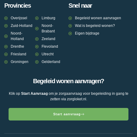
Provincies
Snel naar
Overijssel
Limburg
Begeleid wonen aanvragen
Zuid-Holland
Noord-
Wat is begeleid wonen?
Brabant
Noord-
Eigen bijdrage
Holland
Zeeland
Drenthe
Flevoland
Friesland
Utrecht
Groningen
Gelderland
Begeleid wonen aanvragen?
Klik op
Start Aanvraag
om je zorgaanvraag voor begeleiding in gang te
zetten via zorgloket.nl.
Start aanvraag