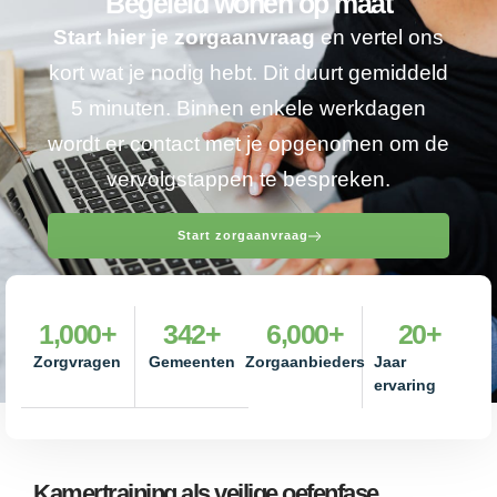
Begeleid wonen op maat
Start hier je zorgaanvraag
en vertel ons
kort wat je nodig hebt. Dit duurt gemiddeld
5 minuten. Binnen enkele werkdagen
wordt er contact met je opgenomen om de
vervolgstappen te bespreken.
Start zorgaanvraag
1,000
+
342
+
6,000
+
20
+
Zorgvragen
Gemeenten
Zorgaanbieders
Jaar
ervaring
Kamertraining als veilige oefenfase